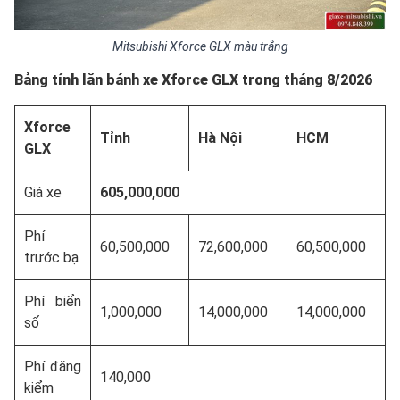
Mitsubishi Xforce GLX màu trắng
Bảng tính lăn bánh xe Xforce GLX trong tháng 8/2026
Xforce
Tỉnh
Hà Nội
HCM
GLX
Giá xe
605,000,000
Phí
60,500,000
72,600,000
60,500,000
trước bạ
Phí biển
1,000,000
14,000,000
14,000,000
số
Phí đăng
140,000
kiểm