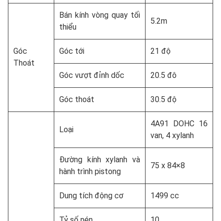
Bán kính vòng quay tối
5.2m
thiểu
Góc
Góc tới
21 độ
Thoát
Góc vượt đỉnh dốc
20.5 đô
Góc thoát
30.5 độ
4A91 DOHC 16
Loại
van, 4 xylanh
Đường kính xylanh và
75 x 84×8
hành trình pistong
Dung tích động cơ
1499 cc
Tỷ số nén
10