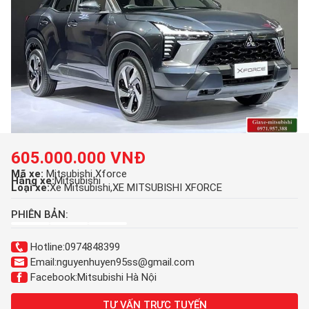
605.000.000 VNĐ
Mã xe:
Mitsubishi Xforce
Hãng xe:
Mitsubishi
Loại xe:
Xe Mitsubishi
XE MITSUBISHI XFORCE
PHIÊN BẢN:
Hotline:
0974848399
Email:
nguyenhuyen95ss@gmail.com
Facebook:
Mitsubishi Hà Nội
TƯ VẤN TRỰC TUYẾN