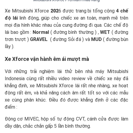
Xe Mitsubishi Xforce
202
6 được trang bị tổng cộng
4 chế
độ lái
linh động, giúp cho chiếc xe an toàn, mạnh mẽ trên
mọi địa hình khác nhau của cung đường đi qua. Các chế độ
lái bao gồm :
Normal
( đường bình thường ) ,
WET
( đường
trơn trượt )
GRAVEL
( đường Sỏi đá ) và
MUD
( đường bùn
lầy ).
Xe Xforce vận hành êm ái mượt mà
Với những trải nghiệm lái thử bên nhà máy Mitsubishi
Indonesia cùng rất nhiều video review về chiếc xe này đã
khẳng định, xe Mitsubishi Xforce lái rất nhẹ nhàng, xe hoạt
động rất êm, và khả năng cách âm rất tốt so với các mẫu
xe cùng phân khúc. Điều đó được khẳng định ở các đặc
điểm :
Động cơ MIVEC, hộp số tự động CVT, cánh cửa được làm
dầy dặn, chắc chắn gấp 5 lần bình thường.