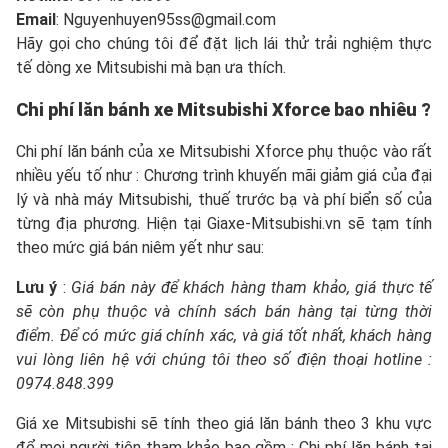
Email
: Nguyenhuyen95ss@gmail.com
Hãy gọi cho chúng tôi để đặt lịch lái thử trải nghiệm thực
tế dòng xe Mitsubishi mà bạn ưa thích.
Chi phí lăn bánh xe Mitsubishi Xforce bao nhiêu ?
Chi phí lăn bánh của xe Mitsubishi Xforce phụ thuộc vào rất
nhiều yếu tố như : Chương trình khuyến mãi giảm giá của đại
lý và nhà máy Mitsubishi, thuế trước bạ và phí biển số của
từng địa phương. Hiện tại Giaxe-Mitsubishi.vn sẽ tạm tính
theo mức giá bán niêm yết như sau:
Lưu ý
:
Giá bán này để khách hàng tham khảo, giá thực tế
sẽ còn phụ thuộc và chính sách bán hàng tại từng thời
điểm. Để có mức giá chính xác, và giá tốt nhất, khách hàng
vui lòng liên hệ với chúng tôi theo số điện thoại hotline :
0974.848.399
Giá xe Mitsubishi sẽ tính theo giá lăn bánh theo 3 khu vực
để mọi người tiện tham khảo bao gồm : Chi phí lăn bánh tại