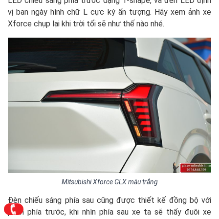
LED chiếu sáng phía trước dạng T-shape, và đèn LED định
vị ban ngày hình chữ L cực kỳ ấn tượng. Hãy xem ảnh xe
Xforce chụp lại khi trời tối sẽ như thế nào nhé.
Mitsubishi Xforce GLX màu trắng
Đèn chiếu sáng phía sau cũng được thiết kế đồng bộ với
phần phía trước, khi nhìn phía sau xe ta sẽ thấy đuôi xe