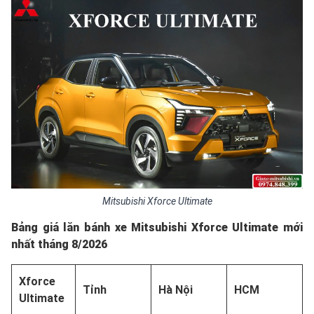
Mitsubishi Xforce Ultimate
Bảng giá lăn bánh xe Mitsubishi Xforce Ultimate mới
nhất
tháng 8/2026
Xforce
Tỉnh
Hà Nội
HCM
Ultimate