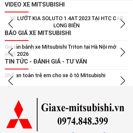
VIDEO XE MITSUBISHI
XE LƯỚT KIA SOLUTO 1.4AT 2023 TẠI HTC CAR
LONG BIÊN
BÁO GIÁ XE MITSUBISHI
Giá lăn bánh xe Mitsubishi Triton tại Hà Nội mới
M
nhất 2026
b
TIN TỨC - ĐÁNH GIÁ - TƯ VẤN
Ghế an toàn trẻ em cho xe ô tô Mitsubishi
D
tờ