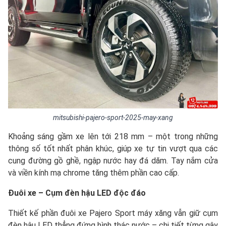
mitsubishi-pajero-sport-2025-may-xang
Khoảng sáng gầm xe lên tới 218 mm – một trong những
thông số tốt nhất phân khúc, giúp xe tự tin vượt qua các
cung đường gồ ghề, ngập nước hay đá dăm. Tay nắm cửa
và viền kính mạ chrome tăng thêm phần cao cấp.
Đuôi xe – Cụm đèn hậu LED độc đáo
Thiết kế phần đuôi xe Pajero Sport máy xăng vẫn giữ cụm
đèn hậu LED thẳng đứng hình thác nước – chi tiết từng gây