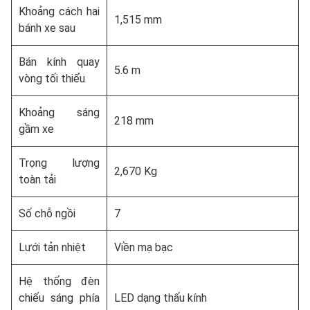
Khoảng cách hai
1,515 mm
bánh xe sau
Bán kính quay
5.6 m
vòng tối thiểu
Khoảng sáng
218 mm
gầm xe
Trọng lượng
2,670 Kg
toàn tải
Số chỗ ngồi
7
Lưới tản nhiệt
Viền mạ bạc
Hệ thống đèn
chiếu sáng phía
LED dạng thấu kính