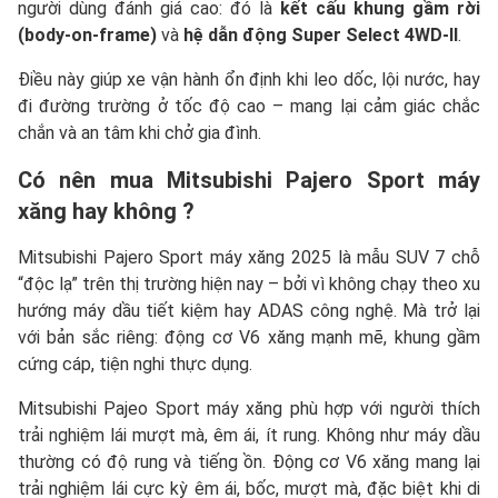
người dùng đánh giá cao: đó là
kết cấu khung gầm rời
(body-on-frame)
và
hệ dẫn động Super Select 4WD-II
.
Điều này giúp xe vận hành ổn định khi leo dốc, lội nước, hay
đi đường trường ở tốc độ cao – mang lại cảm giác chắc
chắn và an tâm khi chở gia đình.
Có nên mua Mitsubishi Pajero Sport máy
xăng hay không ?
Mitsubishi Pajero Sport máy xăng 2025 là mẫu SUV 7 chỗ
“độc lạ” trên thị trường hiện nay – bởi vì không chạy theo xu
hướng máy dầu tiết kiệm hay ADAS công nghệ. Mà trở lại
với bản sắc riêng: động cơ V6 xăng mạnh mẽ, khung gầm
cứng cáp, tiện nghi thực dụng.
Mitsubishi Pajeo Sport máy xăng phù hợp với người thích
trải nghiệm lái mượt mà, êm ái, ít rung. Không như máy dầu
thường có độ rung và tiếng ồn. Động cơ V6 xăng mang lại
trải nghiệm lái cực kỳ êm ái, bốc, mượt mà, đặc biệt khi di