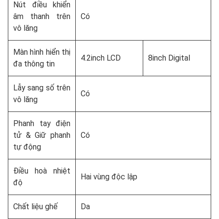
Nút điều khiển
âm thanh trên
Có
vô lăng
Màn hình hiển thị
4.2inch LCD
8inch Digital
đa thông tin
Lẫy sang số trên
Có
vô lăng
Phanh tay điện
tử & Giữ phanh
Có
tự động
Điều hoà nhiệt
Hai vùng độc lập
độ
Chất liệu ghế
Da