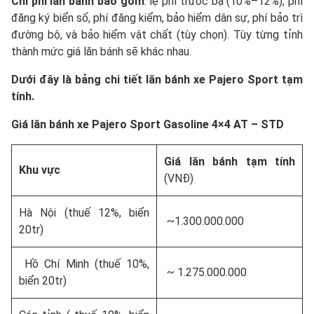
Chi phí lăn bánh bao gồm
: lệ phí trước bạ (10%–12%), phí
đăng ký biển số, phí đăng kiểm, bảo hiểm dân sự, phí bảo trì
đường bộ, và bảo hiểm vật chất (tùy chọn). Tùy từng tỉnh
thành mức giá lăn bánh sẽ khác nhau.
Dưới đây là bảng chi tiết lăn bánh xe Pajero Sport tạm
tính.
Giá lăn bánh xe Pajero Sport Gasoline 4×4 AT – STD
Giá lăn bánh tạm tính
Khu vực
(VNĐ)
Hà Nội (thuế 12%, biển
~1.300.000.000
20tr)
Hồ Chí Minh (thuế 10%,
~ 1.275.000.000
biển 20tr)