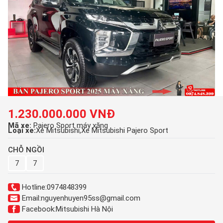
1.230.000.000 VNĐ
Mã xe:
Pajero Sport máy xăng
Loại xe:
Xe Mitsubishi
Xe Mitsubishi Pajero Sport
CHỖ NGỒI
7
7
Hotline:
0974848399
Email:
nguyenhuyen95ss@gmail.com
Facebook:
Mitsubishi Hà Nội