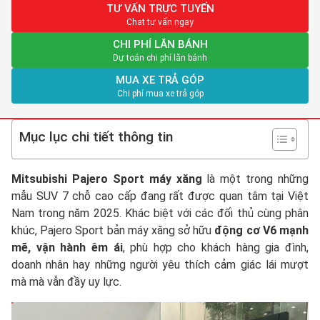
TƯ VẤN TRỰC TUYẾN
Chat tư vấn ngay
CHI PHÍ LĂN BÁNH
Dự toán chi phí lăn bánh
MUA XE TRẢ GÓP
Chi phí mua xe trả góp
Mục lục chi tiết thông tin
Mitsubishi Pajero Sport máy xăng
là một trong những
mẫu SUV 7 chỗ cao cấp đang rất được quan tâm tại Việt
Nam trong năm 2025. Khác biệt với các đối thủ cùng phân
khúc, Pajero Sport bản máy xăng sở hữu
động cơ V6 mạnh
mẽ, vận hành êm ái
, phù hợp cho khách hàng gia đình,
doanh nhân hay những người yêu thích cảm giác lái mượt
mà mà vẫn đầy uy lực.