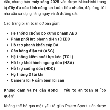
dầu, nhưng bản
máy xăng 2025
vẫn được Mitsubishi trang
bị
đầy đủ các tính năng an toàn tiêu chuẩn
, đáp ứng tốt
nhu cầu sử dụng hàng ngày và đi đường dài.
Các trang bị an toàn cơ bản gồm:
Hệ thống chống bó cứng phanh ABS
Phân phối lực phanh điện tử EBD
Hỗ trợ phanh khẩn cấp BA
Cân bằng điện tử (ASC)
Hệ thống kiểm soát lực kéo (TCL)
Hỗ trợ khởi hành ngang dốc (HSA)
Hỗ trợ xuống dốc (HDC)
Hệ th
ống 3
túi khí
Camera lùi + cảm biến lùi sau
Khung gầm và hệ dẫn động – Yếu tố an toàn bị “bỏ
quên”
Không thể bỏ qua một yếu tố giúp Pajero Sport luôn được