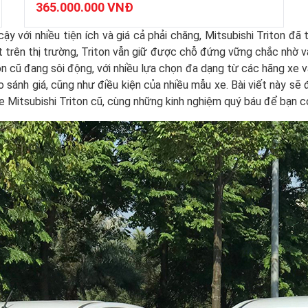
365.000.000 VNĐ
ậy với nhiều tiện ích và giá cả phải chăng, Mitsubishi Triton đã
ất trên thị trường, Triton vẫn giữ được chỗ đứng vững chắc nhờ 
n cũ đang sôi động, với nhiều lựa chọn đa dạng từ các hãng xe và
sánh giá, cũng như điều kiện của nhiều mẫu xe. Bài viết này sẽ đưa
e Mitsubishi Triton cũ, cùng những kinh nghiệm quý báu để bạn c