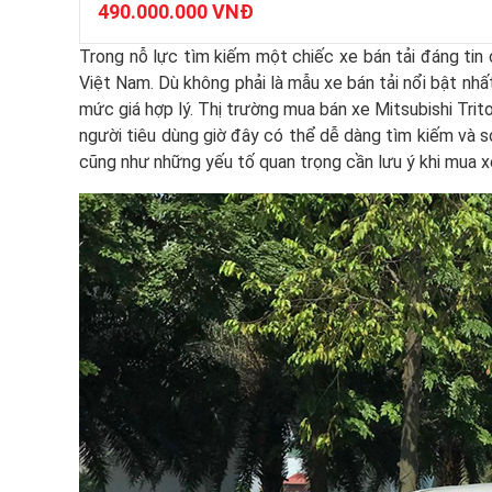
490.000.000 VNĐ
Trong nỗ lực tìm kiếm một chiếc xe bán tải đáng tin c
Việt Nam. Dù không phải là mẫu xe bán tải nổi bật nh
mức giá hợp lý. Thị trường mua bán xe Mitsubishi Trito
người tiêu dùng giờ đây có thể dễ dàng tìm kiếm và so 
cũng như những yếu tố quan trọng cần lưu ý khi mua x