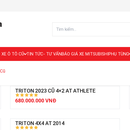
 XE Ô TÔ CŨ
TIN TỨC- TƯ VẤN
BÁO GIÁ XE MITSUBISHI
PHỤ TÙNG
 Cũ
TRITON 2023 CŨ 4×2 AT ATHLETE
680.000.000 VNĐ
TRITON 4X4 AT 2014