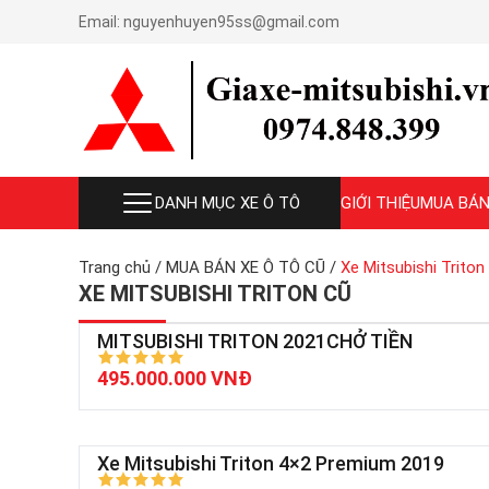
Email:
nguyenhuyen95ss@gmail.com
DANH MỤC XE Ô TÔ
GIỚI THIỆU
MUA BÁN
Trang chủ
/
MUA BÁN XE Ô TÔ CŨ
/
Xe Mitsubishi Triton
XE MITSUBISHI TRITON CŨ
MITSUBISHI TRITON 2021CHỞ TIỀN
495.000.000 VNĐ
Xe Mitsubishi Triton 4×2 Premium 2019