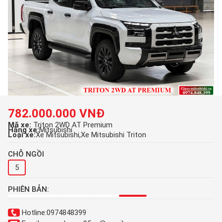
782.000.000 VNĐ
Mã xe:
Triton 2WD AT Premium
Hãng xe:
Mitsubishi
Loại xe:
Xe Mitsubishi
Xe Mitsubishi Triton
CHỖ NGỒI
5
PHIÊN BẢN:
Hotline:
0974848399