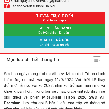
Email:
nguyenhuyen95ss@gmail.com
Facebook:
Mitsubishi Hà Nội
TƯ VẤN TRỰC TUYẾN
Chat tư vấn ngay
CHI PHÍ LĂN BÁNH
Dự toán chi phí lăn bánh
MUA XE TRẢ GÓP
Chi phí mua xe trả góp
Mục lục chi tiết thông tin
Sau bao ngày mong đợi thì All new Mitsubishi Triton chính
thức được ra mắt vào ngày 11/9/2024. Với thiết kế thay
đổi mới hẳn so với xe 2023, nhìn xe trở nên mạnh mẽ và
khỏe khoắn hơn. Trong bài viết này, giaxe-mitsubishi.vn sẽ
giới thiệu về phiên
Mitsubishi Triton 2026 2WD AT
Premium
. Hay còn gọi là bản 1 cầu cao cấp, về thông số
cũng như giá bán của xe để anh/chị tham khảo.