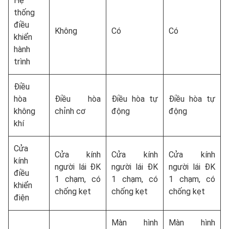
Hệ
thống
điều
Không
Có
Có
khiển
hành
trình
Điều
hòa
Điều hòa
Điều hòa tự
Điều hòa tự
không
chỉnh cơ
động
động
khí
Cửa
Cửa kính
Cửa kính
Cửa kính
kính
người lái ĐK
người lái ĐK
người lái ĐK
điều
1 chạm, có
1 chạm, có
1 chạm, có
khiển
chống kẹt
chống kẹt
chống kẹt
điện
Màn hình
Màn hình