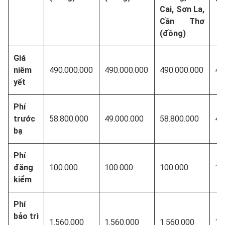
Cai, Sơn La,
Cần Thơ
(đồng)
Giá
niêm
490.000.000
490.000.000
490.000.000
49
yết
Phí
trước
58.800.000
49.000.000
58.800.000
49
bạ
Phí
đăng
100.000
100.000
100.000
10
kiểm
Phí
bảo trì
1.560.000
1.560.000
1.560.000
1.