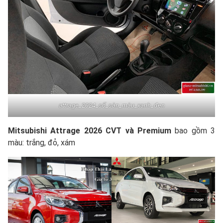
attrage_2024_số_sàn_màu_xanh_đen
Mitsubishi Attrage 2026
CVT và Premium
bao gồm 3
màu: trắng, đỏ, xám