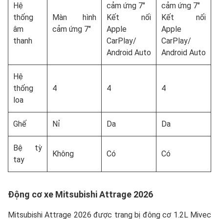
Hệ
cảm ứng 7″
cảm ứng 7″
thống
Màn hình
Kết nối
Kết nối
âm
cảm ứng 7″
Apple
Apple
thanh
CarPlay/
CarPlay/
Android Auto
Android Auto
Hệ
thống
4
4
4
loa
Ghế
Nỉ
Da
Da
Bệ tỳ
Không
Có
Có
tay
Động cơ xe Mitsubishi Attrage 2026
Mitsubishi Attrage 2026 được trang bị đông cơ 1.2L Mivec