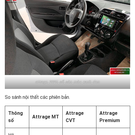
attrage_2025_số_sàn_màu_xanh_đen
So sánh nội thất các phiên bản.
Thông
Attrage
Attrage
Attrage MT
số
CVT
Premium