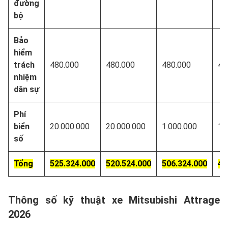
đường
bộ
Bảo
hiểm
trách
480.000
480.000
480.000
48
nhiệm
dân sự
Phí
biển
20.000.000
20.000.000
1.000.000
1.
số
Tổng
525.324.000
520.524.000
506.324.000
49
Thông số kỹ thuật xe Mitsubishi Attrage
2026