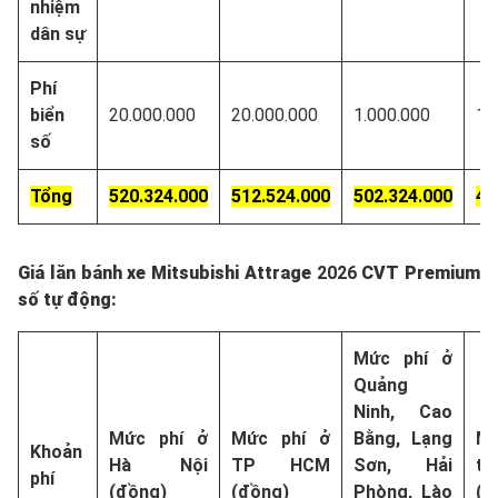
nhiệm
dân sự
Phí
biển
20.000.000
20.000.000
1.000.000
1.
số
Tổng
520.324.000
512.524.000
502.324.000
49
Giá lăn bánh xe Mitsubishi Attrage
2026
CVT Premium
số tự động:
Mức phí ở
Quảng
Ninh, Cao
Mức phí ở
Mức phí ở
Bằng, Lạng
Mứ
Khoản
Hà Nội
TP HCM
Sơn, Hải
tỉ
phí
(đồng)
(đồng)
Phòng, Lào
(đ