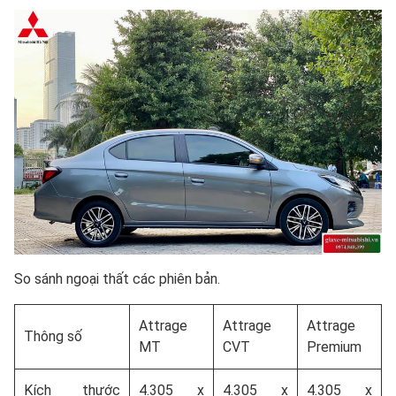
So sánh ngoại thất các phiên bản.
Attrage
Attrage
Attrage
Thông số
MT
CVT
Premium
Kích thước
4.305 x
4.305 x
4.305 x