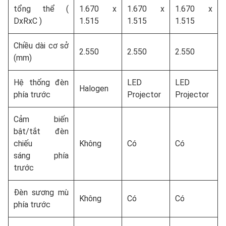
tổng thể (
1.670 x
1.670 x
1.670 x
DxRxC )
1.515
1.515
1.515
Chiều dài cơ sở
2.550
2.550
2.550
(mm)
Hệ thống đèn
LED
LED
Halogen
phía trước
Projector
Projector
Cảm biến
bật/tắt đèn
chiếu
Không
Có
Có
sáng phía
trước
Đèn sương mù
Không
Có
Có
phía trước