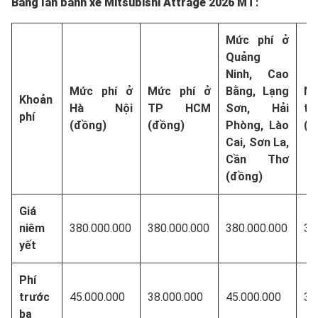
Bảng lăn bánh xe Mitsubishi Attrage 2026
MT
:
Mức phí ở
Quảng
Ninh, Cao
Mức phí ở
Mức phí ở
Bằng, Lạng
Mứ
Khoản
Hà Nội
TP HCM
Sơn, Hải
tỉ
phí
(đồng)
(đồng)
Phòng, Lào
(đ
Cai, Sơn La,
Cần Thơ
(đồng)
Giá
niêm
380.000.000
380.000.000
380.000.000
38
yết
Phí
trước
45.000.000
38.000.000
45.000.000
38
bạ