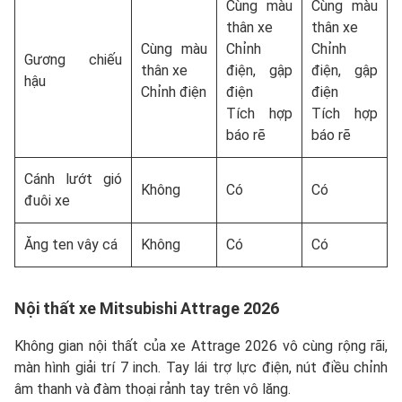
Cùng màu
Cùng màu
thân xe
thân xe
Cùng màu
Chỉnh
Chỉnh
Gương chiếu
thân xe
điện, gập
điện, gập
hậu
Chỉnh điện
điện
điện
Tích hợp
Tích hợp
báo rẽ
báo rẽ
Cánh lướt gió
Không
Có
Có
đuôi xe
Ăng ten vây cá
Không
Có
Có
Nội thất xe Mitsubishi Attrage 2026
Không gian nội thất của xe Attrage 2026 vô cùng rộng rãi,
màn hình giải trí 7 inch. Tay lái trợ lực điện, nút điều chỉnh
âm thanh và đàm thoại rảnh tay trên vô lăng.