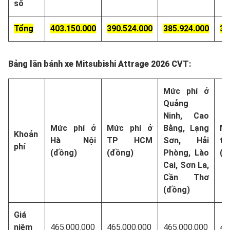
số
Tổng
403.150.000
390.524.000
385.924.000
38
Bảng lăn bánh xe Mitsubishi Attrage 2026
CVT
:
Mức phí ở
Quảng
Ninh, Cao
Mức phí ở
Mức phí ở
Bằng, Lạng
Mứ
Khoản
Hà Nội
TP HCM
Sơn, Hải
tỉ
phí
(đồng)
(đồng)
Phòng, Lào
(đ
Cai, Sơn La,
Cần Thơ
(đồng)
Giá
niêm
465.000.000
465.000.000
465.000.000
46