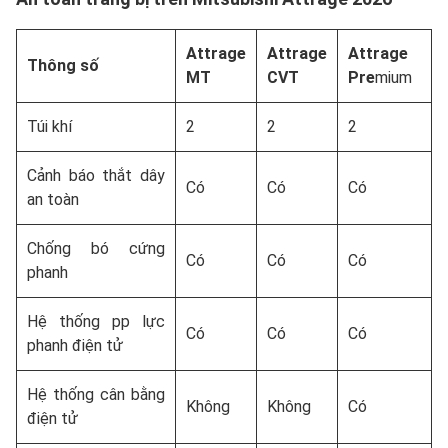
Attrage
Attrage
Attrage
Thông số
MT
CVT
Pre
mium
Túi khí
2
2
2
Cảnh báo thắt dây
Có
Có
Có
an toàn
Chống bó cứng
Có
Có
Có
phanh
Hệ thống pp lực
Có
Có
Có
phanh điện tử
Hệ thống cân bằng
Không
Không
Có
điện tử