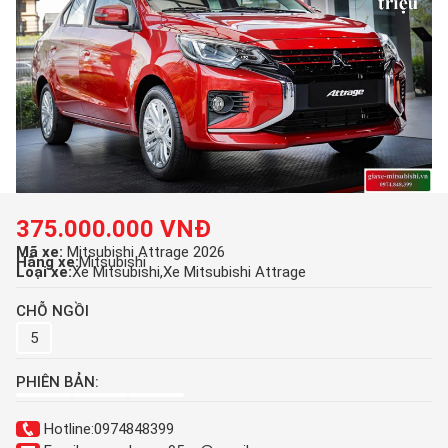
375.000.000 VNĐ
Mã xe:
Mitsubishi Attrage 2026
Hãng xe:
Mitsubishi
Loại xe:
Xe Mitsubishi
Xe Mitsubishi Attrage
CHỖ NGỒI
5
PHIÊN BẢN:
Hotline:
0974848399