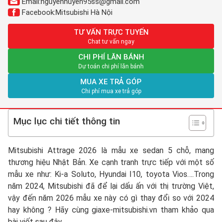
Email:
nguyenhuyen95ss@gmail.com
Facebook:
Mitsubishi Hà Nội
TƯ VẤN TRỰC TUYẾN
Chat tư vấn ngay
CHI PHÍ LĂN BÁNH
Dự toán chi phí lăn bánh
MUA XE TRẢ GÓP
Chi phí mua xe trả góp
Mục lục chi tiết thông tin
Mitsubishi Attrage 2026 là mẫu xe sedan 5 chỗ, mang
thương hiệu Nhật Bản. Xe cạnh tranh trực tiếp với một số
mẫu xe như: Ki-a Soluto, Hyundai I10, toyota Vios….Trong
năm 2024, Mitsubishi đã để lại dấu ấn với thị trường Việt,
vậy đến năm 2026 mẫu xe này có gì thay đổi so với 2024
hay không ? Hãy cùng giaxe-mitsubishi.vn tham khảo qua
bài viết sau đây.