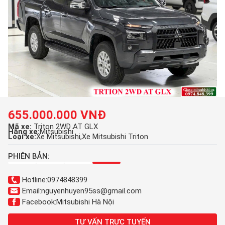
655.000.000 VNĐ
Mã xe:
Triton 2WD AT GLX
Hãng xe:
Mitsubishi
Loại xe:
Xe Mitsubishi
Xe Mitsubishi Triton
PHIÊN BẢN:
Hotline:
0974848399
Email:
nguyenhuyen95ss@gmail.com
Facebook:
Mitsubishi Hà Nội
TƯ VẤN TRỰC TUYẾN