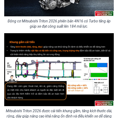
Động cơ Mitsubishi Triton 2026 phiên bản 4N16 có Turbo tăng áp
giúp xe đạt công suất lên 184 mã lực.
Mitsubishi Triton 2026 được cải tiến khung gầm, tăng kích thước dài,
rộng, dày giúp nâng cao khả năng ổn định và điều khiển xe dễ dàng