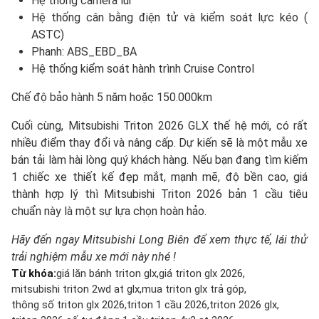
Hệ thống camera lùi
Hệ thống cân bằng điện tử và kiểm soát lực kéo (
ASTC)
Phanh: ABS_EBD_BA
Hệ thống kiểm soát hành trình Cruise Control
Chế độ bảo hành 5 năm hoặc 150.000km
Cuối cùng, Mitsubishi Triton 2026 GLX thế hệ mới, có rất
nhiều điểm thay đổi và nâng cấp. Dự kiến sẽ là một mẫu xe
bán tải làm hài lòng quý khách hàng. Nếu bạn đang tìm kiếm
1 chiếc xe thiết kế đẹp mắt, mạnh mẽ, độ bền cao, giá
thành hợp lý thì Mitsubishi Triton 2026 bản 1 cầu tiêu
chuẩn này là một sự lựa chọn hoàn hảo.
Hãy đến ngay Mitsubishi Long Biên để xem thực tế, lái thử
trải nghiệm mẫu xe mới này nhé !
Từ khóa:
giá lăn bánh triton glx
giá triton glx 2026
mitsubishi triton 2wd at glx
mua triton glx trả góp
thông số triton glx 2026
triton 1 cầu 2026
triton 2026 glx