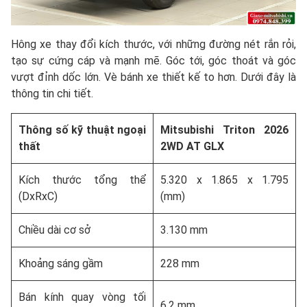
Hông xe thay đổi kích thước, với những đường nét rắn rỏi,
tạo sự cứng cáp và mạnh mẽ. Góc tới, góc thoát và góc
vượt đỉnh dốc lớn. Vè bánh xe thiết kế to hơn. Dưới đây là
thông tin chi tiết.
Thông số kỹ thuật ngoại
Mitsubishi Triton 2026
thất
2WD AT GLX
Kích thước tổng thể
5.320 x 1.865 x 1.795
(DxRxC)
(mm)
Chiều dài cơ sở
3.130 mm
Khoảng sáng gầm
228 mm
Bán kính quay vòng tối
6.2 mm