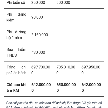
Phí biển số
250.000
500.000
Phí đăng
90.000
kiểm
Phí đường
2.160.000
bộ 1 năm
Bảo hiểm
480.000
TNDS
Tổng chi
697.700.00
705.810.00
697.950.00
phí lăn bánh
0
0
0
Giá sau khi
642.000.00
650.000.00
642.000.00
trừ KM
0
0
0
Các chi phí trên đều có hóa đơn để anh chị lắm được. Và giá trên có
thể không chính xác tại thời điểm anh chị chốt hợp đồng. Do vậy, hãy