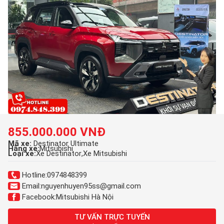
855.000.000 VNĐ
Mã xe:
Destinator Ultimate
Hãng xe:
Mitsubishi
Loại xe:
Xe Destinator
Xe Mitsubishi
Hotline:
0974848399
Email:
nguyenhuyen95ss@gmail.com
Facebook:
Mitsubishi Hà Nội
TƯ VẤN TRỰC TUYẾN