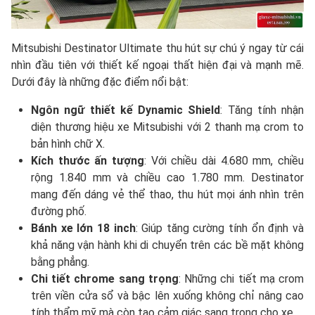
Mitsubishi Destinator Ultimate thu hút sự chú ý ngay từ cái
nhìn đầu tiên với thiết kế ngoại thất hiện đại và mạnh mẽ.
Dưới đây là những đặc điểm nổi bật:
Ngôn ngữ thiết kế Dynamic Shield
: Tăng tính nhận
diện thương hiệu xe Mitsubishi với 2 thanh mạ crom to
bản hình chữ X.
Kích thước ấn tượng
: Với chiều dài 4.680 mm, chiều
rộng 1.840 mm và chiều cao 1.780 mm. Destinator
mang đến dáng vẻ thể thao, thu hút mọi ánh nhìn trên
đường phố.
Bánh xe lớn 18 inch
: Giúp tăng cường tính ổn định và
khả năng vận hành khi di chuyển trên các bề mặt không
bằng phẳng.
Chi tiết chrome sang trọng
: Những chi tiết mạ crom
trên viền cửa sổ và bậc lên xuống không chỉ nâng cao
tính thẩm mỹ mà còn tạo cảm giác sang trọng cho xe.