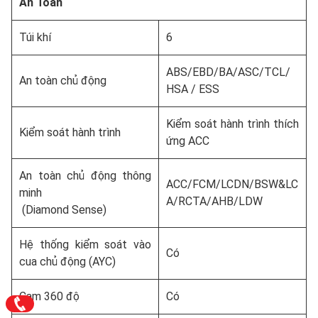
An Toàn
Túi khí
6
ABS/EBD/BA/ASC/TCL/
An toàn chủ động
HSA / ESS
Kiểm soát hành trình thích
Kiểm soát hành trình
ứng ACC
An toàn chủ động thông
ACC/FCM/LCDN/BSW&LC
minh
A/RCTA/AHB/LDW
(Diamond Sense)
Hệ thống kiểm soát vào
Có
cua chủ động (AYC)
Cam 360 độ
Có