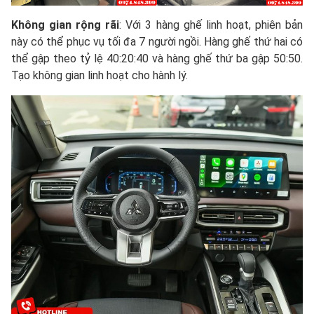
Không gian rộng rãi
: Với 3 hàng ghế linh hoạt, phiên bản
này có thể phục vụ tối đa 7 người ngồi. Hàng ghế thứ hai có
thể gập theo tỷ lệ 40:20:40 và hàng ghế thứ ba gập 50:50.
Tạo không gian linh hoạt cho hành lý.