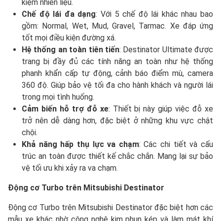
kiệm nhiên liệu.
Chế độ lái đa dạng
: Với 5 chế độ lái khác nhau bao
gồm: Normal, Wet, Mud, Gravel, Tarmac. Xe đáp ứng
tốt mọi điều kiện đường xá.
Hệ thống an toàn tiên tiến
: Destinator Ultimate được
trang bị đầy đủ các tính năng an toàn như hệ thống
phanh khẩn cấp tự động, cảnh báo điểm mù, camera
360 độ. Giúp bảo vệ tối đa cho hành khách và người lái
trong mọi tình huống.
Cảm biến hỗ trợ đỗ xe
: Thiết bị này giúp việc đỗ xe
trở nên dễ dàng hơn, đặc biệt ở những khu vực chật
chội.
Khả năng hấp thụ lực va chạm
: Các chi tiết và cấu
trúc an toàn được thiết kế chắc chắn. Mang lại sự bảo
vệ tối ưu khi xảy ra va chạm.
Động cơ Turbo trên Mitsubishi Destinator
Động cơ Turbo trên Mitsubishi Destinator đặc biệt hơn các
mẫu xe khác nhờ công nghệ kim phun kép và làm mát khí