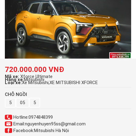
720.000.000 VNĐ
Mã xe:
Xforce Ultimate
Hãng xe:
Mitsubishi
Loại xe:
Xe Mitsubishi
XE MITSUBISHI XFORCE
CHỖ NGỒI
5
05
5
Hotline:
0974848399
Email:
nguyenhuyen95ss@gmail.com
Facebook:
Mitsubishi Hà Nội