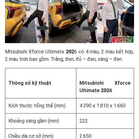
Mitsubishi Xforce Ultimate
202
6 có 4 màu, 2 màu kết hợp,
2 màu trơn bao gồm: Trắng, đen, đỏ – đen, vàng – đen.
Thông số kỹ thuật
Mitsubishi Xforce
Ultimate
202
6
Kích thước tổng thể (mm)
4.390 x 1.810 x 1.660
Khoảng sáng gầm (mm)
222
Chiều dài cơ sở (mm)
2.650