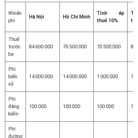
Khoản
Tỉnh áp
T
Hà Nội
Hồ Chí Minh
phí
thuế 10%
th
Thuế
trước
84.600.000
70.500.000
70.500.000
84.
bạ
Phí
biển
14.000.000
14.000.000
1.000.000
1.0
số
Phí
đăng
100.000
100.000
100.000
10
kiểm
Phí
đường