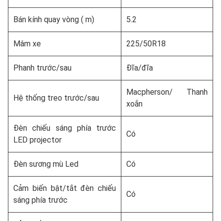
Bán kính quay vòng ( m)
5.2
Mâm xe
225/50R18
Phanh trước/sau
Đĩa/đĩa
Macpherson/ Thanh
Hệ thống treo trước/sau
xoắn
Đèn chiếu sáng phía trước
Có
LED projector
Đèn sương mù Led
Có
Cảm biến bật/tắt đèn chiếu
Có
sáng phía trước