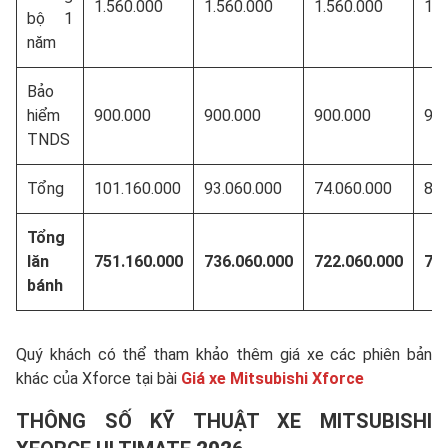
1.560.000
1.560.000
1.560.000
1.5
bộ 1
năm
Bảo
hiểm
900.000
900.000
900.000
90
TNDS
Tổng
101.160.000
93.060.000
74.060.000
88.
Tổng
lăn
751.160.000
736.060.000
722.060.000
73
bánh
Quý khách có thể tham khảo thêm giá xe các phiên bản
khác của Xforce tại bài
Giá xe Mitsubishi Xforce
THÔNG SỐ KỸ THUẬT XE MITSUBISHI