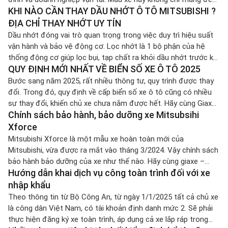
KHI NÀO CẦN THAY DẦU NHỚT Ô TÔ MITSUBISHI ?
không gian nội thất rộng rãi cho 7 chỗ ngồi mà còn thể hiện sự
đổi […]
ĐỊA CHỈ THAY NHỚT UY TÍN
Dầu nhớt đóng vai trò quan trọng trong việc duy trì hiệu suất
vận hành và bảo vệ động cơ. Lọc nhớt là 1 bộ phận của hệ
thống động cơ giúp lọc bụi, tạp chất ra khỏi dầu nhớt trước khi
QUY ĐỊNH MỚI NHẤT VỀ BIỂN SỐ XE Ô TÔ 2025
dầu được đưa đến các bộ phận khác của động cơ. Hoạt động
[…]
Bước sang năm 2025, rất nhiều thông tư, quy trình được thay
đổi. Trong đó, quy định về cấp biển số xe ô tô cũng có nhiều
sự thay đổi, khiến chủ xe chưa nắm được hết. Hãy cùng Giaxe-
Chính sách bảo hành, bảo dưỡng xe Mitsubsihi
mitsubishi.vn phân tích dưới đây để nắm bắt được thông tin
cụ thể nhất. Quy định […]
Xforce
Mitsubishi Xforce là một mẫu xe hoàn toàn mới của
Mitsubishi, vừa được ra mắt vào tháng 3/2024. Vậy chính sách
bảo hành bảo dưỡng của xe như thế nào. Hãy cùng giaxe –
Hướng dẫn khai dịch vụ công toàn trình đối với xe
mitsubishi.vn tham khảo qua bài viết ngay sau đây. Mitsubishi
Motors cam kết mang đến cho khách hàng sự an tâm […]
nhập khẩu
Theo thông tin từ Bộ Công An, từ ngày 1/1/2025 tất cả chủ xe
là công dân Việt Nam, có tài khoản định danh mức 2. Sẽ phải
thực hiện đăng ký xe toàn trình, áp dụng cả xe lắp ráp trong