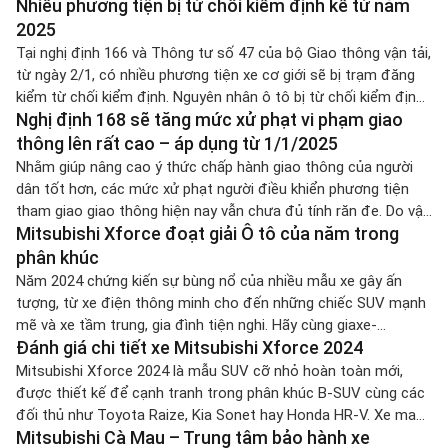
Nhiều phương tiện bị từ chối kiểm định kể từ năm
nước và nhập khẩu. Đây là chương trình giúp người dân tối ưu
[…]
2025
Tại nghị định 166 và Thông tư số 47 của bộ Giao thông vận tải,
từ ngày 2/1, có nhiều phương tiện xe cơ giới sẽ bị trạm đăng
kiểm từ chối kiểm định. Nguyên nhân ô tô bị từ chối kiểm định
Nghị định 168 sẽ tăng mức xử phạt vi phạm giao
do đâu ? Với những quy định mới trong nghị định 166/2024 […]
thông lên rất cao – áp dụng từ 1/1/2025
Nhằm giúp nâng cao ý thức chấp hành giao thông của người
dân tốt hơn, các mức xử phạt người điều khiển phương tiện
tham giao giao thông hiện nay vẫn chưa đủ tính răn đe. Do vậy,
Mitsubishi Xforce đoạt giải Ô tô của năm trong
kể từ ngày 1.1.2025 Bộ công an đã áp dụng khung hình xử phạt
vi phạm hành […]
phân khúc
Năm 2024 chứng kiến sự bùng nổ của nhiều mẫu xe gây ấn
tượng, từ xe điện thông minh cho đến những chiếc SUV mạnh
mẽ và xe tầm trung, gia đình tiện nghi. Hãy cùng giaxe-
Đánh giá chi tiết xe Mitsubishi Xforce 2024
mitsubishi.vn điểm qua các mẫu xe đoạt giải chiếc ô tô của
năm 2024 bao gồm những dòng xe […]
Mitsubishi Xforce 2024 là mẫu SUV cỡ nhỏ hoàn toàn mới,
được thiết kế để cạnh tranh trong phân khúc B-SUV cùng các
đối thủ như Toyota Raize, Kia Sonet hay Honda HR-V. Xe mang
Mitsubishi Cà Mau – Trung tâm bảo hành xe
phong cách mạnh mẽ, trang thiết bị nhiều tính năng tiện nghi