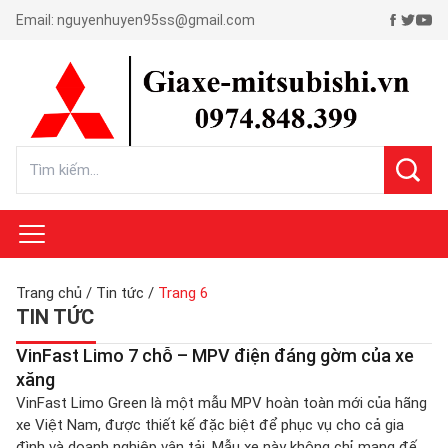
Email:
nguyenhuyen95ss@gmail.com
Trang chủ
/
Tin tức
/
Trang 6
TIN TỨC
VinFast Limo 7 chỗ – MPV điện đáng gờm của xe
xăng
VinFast Limo Green là một mẫu MPV hoàn toàn mới của hãng
xe Việt Nam, được thiết kế đặc biệt để phục vụ cho cả gia
đình và doanh nghiệp vận tải. Mẫu xe này không chỉ mang đến