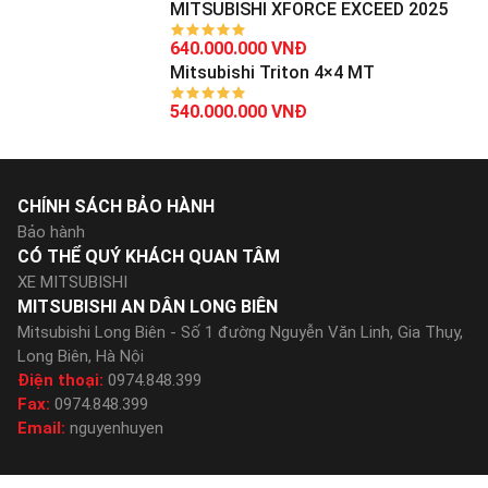
MITSUBISHI XFORCE EXCEED 2025
640.000.000 VNĐ
Mitsubishi Triton 4×4 MT
540.000.000 VNĐ
CHÍNH SÁCH BẢO HÀNH
Bảo hành
CÓ THỂ QUÝ KHÁCH QUAN TÂM
XE MITSUBISHI
MITSUBISHI AN DÂN LONG BIÊN
Mitsubishi Long Biên - Số 1 đường Nguyễn Văn Linh, Gia Thụy,
Long Biên, Hà Nội
Điện thoại:
0974.848.399
Fax:
0974.848.399
Email:
nguyenhuyen