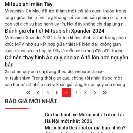
và được kỳ vọng tạo sức hút trên […]
Mitsubishi miền Tây
Mitsubishi Cà Mau đã trở thành một cái tên quen thuộc trong
lòng người dân miền Tây, không chỉ với các sản phẩm ô tô mà
còn với dịch vụ bảo hành uy tín. Nơi đây không chỉ đáp ứng nhu
Đánh giá chi tiết Mitsubishi Xpander 2024
cầu mua sắm xe mà còn là điểm đến lý tưởng cho những ai […]
Mitsubishi Xpander 2024 tiếp tục khẳng định vị thế trong phân
khúc MPV nhờ sự kết hợp giữa thiết kế hiện đại, không gian
rộng rãi và giá cả hợp lý. Đây là mẫu xe hướng đến đối tượng
Có nên thay bình Ắc quy cho xe ô tô lớn hơn nguyên
gia đình và người dùng kinh doanh dịch vụ vận tải, mang lại sự
tiện nghi […]
bản
Xin chào quý anh chị đang theo dõi website Giaxe-
mitsubishi.vn Trong thời gian qua, chúng tôi nhận được một
câu hỏi từ rát nhiều quý vị khán giả rằng, khi ắc quy của chúng
ta bị hư hỏng, bị chết chúng ta muốn thay ắc quy bằng loại có
4
5
6
7
8
dung lượng lớn hơn so với […]
BÁO GIÁ MỚI NHẤT
Giá lăn bánh xe Mitsubishi Triton tại
Hà Nội mới nhất 2026
Mitsubishi Destinator giá bao nhiêu?