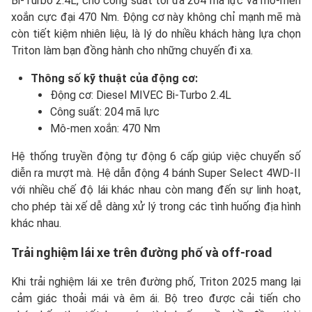
Bi-Turbo 2.4L, cho công suất tối đa 204 mã lực và mô-men
xoắn cực đại 470 Nm. Động cơ này không chỉ mạnh mẽ mà
còn tiết kiệm nhiên liệu, là lý do nhiều khách hàng lựa chọn
Triton làm bạn đồng hành cho những chuyến đi xa.
Thông số kỹ thuật của động cơ:
Động cơ: Diesel MIVEC Bi-Turbo 2.4L
Công suất: 204 mã lực
Mô-men xoắn: 470 Nm
Hệ thống truyền động tự động 6 cấp giúp việc chuyển số
diễn ra mượt mà. Hệ dẫn động 4 bánh Super Select 4WD-II
với nhiều chế độ lái khác nhau còn mang đến sự linh hoạt,
cho phép tài xế dễ dàng xử lý trong các tình huống địa hình
khác nhau.
Trải nghiệm lái xe trên đường phố và off-road
Khi trải nghiệm lái xe trên đường phố, Triton 2025 mang lại
cảm giác thoải mái và êm ái. Bộ treo được cải tiến cho