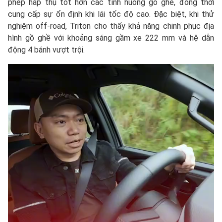
phép hấp thụ tốt hơn các tình huống gồ ghề, đồng thời
cung cấp sự ổn định khi lái tốc độ cao. Đặc biệt, khi thử
nghiệm off-road, Triton cho thấy khả năng chinh phục địa
hình gồ ghề với khoảng sáng gầm xe 222 mm và hệ dẫn
động 4 bánh vượt trội.