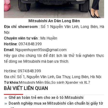
Mitsubishi An Dân Long Biên
Địa chỉ showroom
: Số 1 Nguyễn Văn Linh, Long Biên, Hà
Nội
Chuyên viên tư vấn
: Ms Huyền
Hotline
: 0974.848.399
Email
: Nguyenhuyen95ss@gmail.com
Hãy gọi cho chúng tôi để đặt lịch lái thử trải nghiệm thực
tế dòng xe Mitsubishi mà bạn ưa thích.
Hotline: 0974.848.399
Địa chỉ: Số 1, Nguyễn Văn Linh, Gia Thụy, Long Biên, Hà Nội
Từ khóa:
Mitsubishi Miền Bắc
So sánh Xpander và XL7
BÀI VIẾT LIÊN QUAN
Ghế an toàn trẻ em cho xe ô tô Mitsubishi
Doanh nghiệp mua xe Mitsubishi cần chuẩn bị giấy tờ