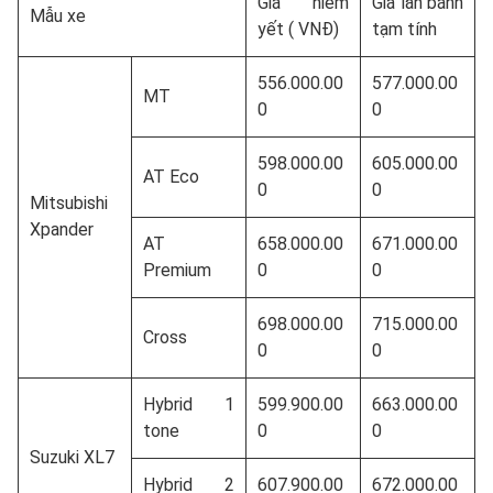
Giá niêm
Giá lăn bánh
Mẫu xe
yết ( VNĐ)
tạm tính
556.000.00
577.000.00
MT
0
0
598.000.00
605.000.00
AT Eco
0
0
Mitsubishi
Xpander
AT
658.000.00
671.000.00
Premium
0
0
698.000.00
715.000.00
Cross
0
0
Hybrid 1
599.900.00
663.000.00
tone
0
0
Suzuki XL7
Hybrid 2
607.900.00
672.000.00