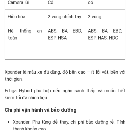
Camera lùi
Có
có
Điều hòa
2 vùng chỉnh tay
2 vùng
Hệ thống an
ABS, BA, EBD,
ABS, BA, EBD,
toàn
ESP, HSA
ESP, HAS, HDC
Xpander là mẫu xe đủ dùng, độ bền cao – ít lỗi vặt, bền với
thời gian.
Ertiga Hybrid phù hợp nếu ngân sách thấp và muốn tiết
kiệm tối đa nhiên liệu.
Chi phí vận hành và bảo dưỡng
Xpander: Phụ tùng dễ thay, chi phí bảo dưỡng rẻ. Tính
thanh khoản cao.