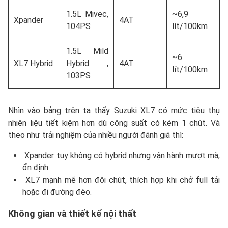
1.5L Mivec,
~6,9
Xpander
4AT
104PS
lít/100km
1.5L Mild
~6
XL7 Hybrid
Hybrid ,
4AT
lít/100km
103PS
Nhìn vào bảng trên ta thấy Suzuki XL7 có mức tiêu thụ
nhiên liệu tiết kiệm hơn dù công suất có kém 1 chút. Và
theo như trải nghiệm của nhiều người đánh giá thì:
Xpander tuy không có hybrid nhưng vận hành mượt mà,
ổn định.
XL7 mạnh mẽ hơn đôi chút, thích hợp khi chở full tải
hoặc đi đường đèo.
Không gian và thiết kế nội thất