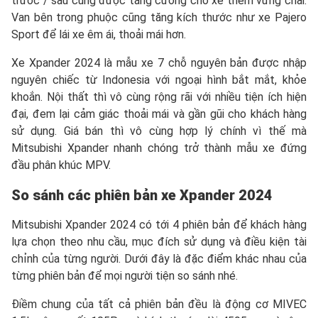
trước / sau cũng được tăng cường cho xe thêm vững chãi.
Van bên trong phuộc cũng tăng kích thước như xe Pajero
Sport để lái xe êm ái, thoải mái hơn.
Xe Xpander 2024 là mẫu xe 7 chỗ nguyên bản được nhập
nguyên chiếc từ Indonesia với ngoại hình bắt mắt, khỏe
khoắn. Nội thất thì vô cùng rộng rãi với nhiều tiện ích hiện
đại, đem lại cảm giác thoải mái và gần gũi cho khách hàng
sử dụng. Giá bán thì vô cùng hợp lý chính vì thế mà
Mitsubishi Xpander nhanh chóng trở thành mẫu xe đứng
đầu phân khúc MPV.
So sánh các phiên bản xe Xpander 2024
Mitsubishi Xpander 2024 có tới 4 phiên bản để khách hàng
lựa chọn theo nhu cầu, mục đích sử dụng và điều kiện tài
chỉnh của từng người. Dưới đây là đặc điểm khác nhau của
từng phiên bản để mọi người tiện so sánh nhé.
Điềm chung của tất cả phiên bản đều là động cơ MIVEC