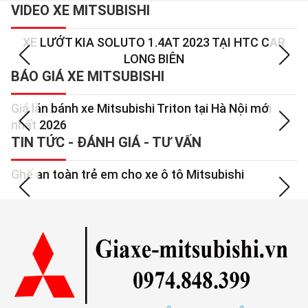
VIDEO XE MITSUBISHI
XE LƯỚT KIA SOLUTO 1.4AT 2023 TẠI HTC CAR
LONG BIÊN
BÁO GIÁ XE MITSUBISHI
Giá lăn bánh xe Mitsubishi Triton tại Hà Nội mới
M
nhất 2026
b
TIN TỨC - ĐÁNH GIÁ - TƯ VẤN
Ghế an toàn trẻ em cho xe ô tô Mitsubishi
D
tờ