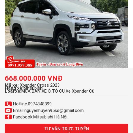
668.000.000 VNĐ
Mã xe:
Xpander Cross 2023
Hãng xe:
Mitsubishi
Loại xe:
MUA BÁN XE Ô TÔ CŨ
Xe Xpander Cũ
Hotline:
0974848399
Email:
nguyenhuyen95ss@gmail.com
Facebook:
Mitsubishi Hà Nội
TƯ VẤN TRỰC TUYẾN