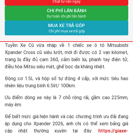
Chat tư vấn ngay
CHI PHÍ LĂN BÁNH
Dự toán chi phí lăn bánh
MUA XE TRẢ GÓP
Chi phí mua xe trả góp
Tuyền Xe Cũ vừa nhập về 1 chiếc xe ô tô Mitsubishi
Xpander Cross cũ siêu lướt, mới đi được có 2 vạn kilomet,
trang bị đầy đủ cam 360, cảm biến lùi, phanh tay điện tử,
điều hòa Mitsu siêu mát, ghế bọc da kháng nhiệt.
Động cơ 1.5L và hộp số tự động 4 cấp, với mức tiêu hao
nhiên liệu trung bình 6.5lit/ 100km.
Ưu điểm dòng xe này là 7 chỗ rộng rãi, gầm cao 225mm,
máy êm.
Để biết mức giá hiện hành và các chương trình ưu đãi đang
áp dụng cho Xpander 2026, anh chị có thể xem bảng giá
cập nhật thường xuyên tại đây:
https://giaxe-