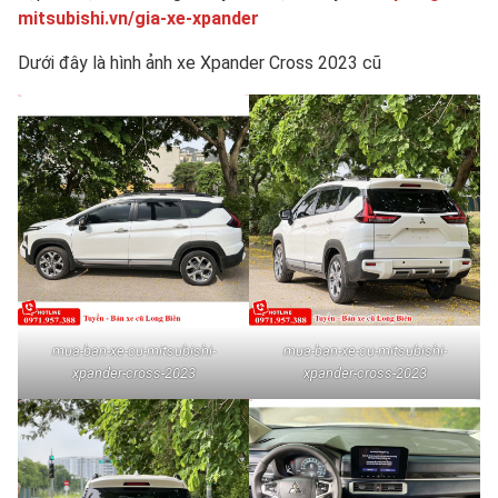
mitsubishi.vn/gia-xe-xpander
Dưới đây là hình ảnh xe Xpander Cross 2023 cũ
mua-ban-xe-cu-mitsubishi-
mua-ban-xe-cu-mitsubishi-
xpander-cross-2023
xpander-cross-2023