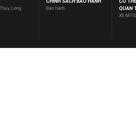
CHÍNH SÁCH BẢO HÀNH
CÓ TH
 Thụy, Long
Bảo hành
QUAN 
XE MITS