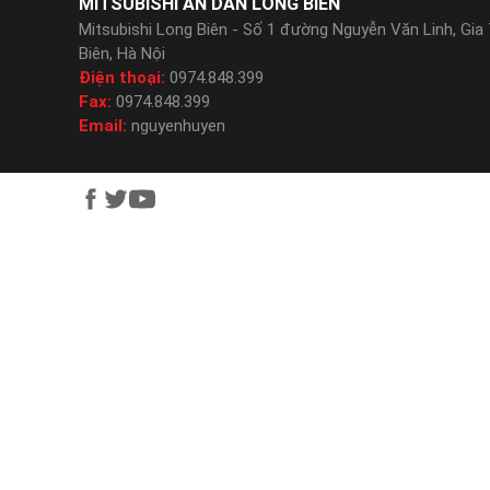
MITSUBISHI AN DÂN LONG BIÊN
Mitsubishi Long Biên - Số 1 đường Nguyễn Văn Linh, Gia
Biên, Hà Nội
Điện thoại:
0974.848.399
Fax:
0974.848.399
Email:
nguyenhuyen