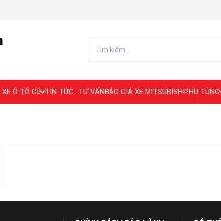
 XE Ô TÔ CŨ
TIN TỨC- TƯ VẤN
BÁO GIÁ XE MITSUBISHI
PHỤ TÙNG