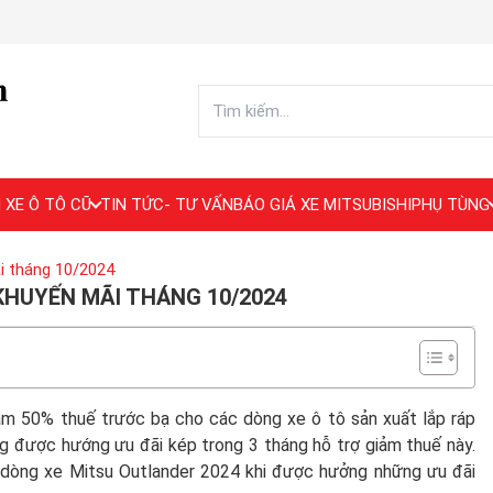
 XE Ô TÔ CŨ
TIN TỨC- TƯ VẤN
BÁO GIÁ XE MITSUBISHI
PHỤ TÙNG
ãi tháng 10/2024
KHUYẾN MÃI THÁNG 10/2024
ảm 50% thuế trước bạ cho các dòng xe ô tô sản xuất lắp ráp
g được hướng ưu đãi kép trong 3 tháng hỗ trợ giảm thuế này.
ủa dòng xe Mitsu Outlander 2024 khi được hưởng những ưu đãi