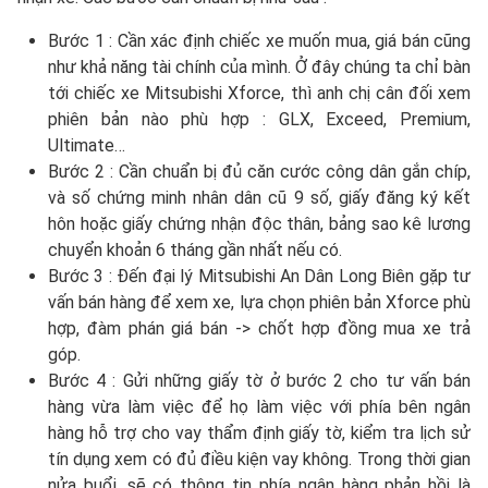
Bước 1 : Cần xác định chiếc xe muốn mua, giá bán cũng
như khả năng tài chính của mình. Ở đây chúng ta chỉ bàn
tới chiếc xe Mitsubishi Xforce, thì anh chị cân đối xem
phiên bản nào phù hợp : GLX, Exceed, Premium,
Ultimate…
Bước 2 : Cần chuẩn bị đủ căn cước công dân gắn chíp,
và số chứng minh nhân dân cũ 9 số, giấy đăng ký kết
hôn hoặc giấy chứng nhận độc thân, bảng sao kê lương
chuyển khoản 6 tháng gần nhất nếu có.
Bước 3 : Đến đại lý Mitsubishi An Dân Long Biên gặp tư
vấn bán hàng để xem xe, lựa chọn phiên bản Xforce phù
hợp, đàm phán giá bán -> chốt hợp đồng mua xe trả
góp.
Bước 4 : Gửi những giấy tờ ở bước 2 cho tư vấn bán
hàng vừa làm việc để họ làm việc với phía bên ngân
hàng hỗ trợ cho vay thẩm định giấy tờ, kiểm tra lịch sử
tín dụng xem có đủ điều kiện vay không. Trong thời gian
nửa buổi, sẽ có thông tin phía ngân hàng phản hồi là