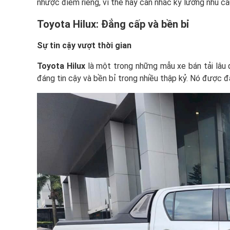
nhược điểm riêng, vì thế hãy cân nhắc kỹ lưỡng nhu cầ
Toyota Hilux: Đẳng cấp và bền bỉ
Sự tin cậy vượt thời gian
Toyota Hilux
là một trong những mẫu xe bán tải lâu 
đáng tin cậy và bền bỉ trong nhiều thập kỷ. Nó được đá