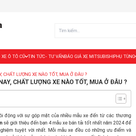
 XE Ô TÔ CŨ
TIN TỨC- TƯ VẤN
BÁO GIÁ XE MITSUBISHI
PHỤ TÙNG
Y, CHẤT LƯỢNG XE NÀO TỐT, MUA Ở ĐÂU ?
 NAY, CHẤT LƯỢNG XE NÀO TỐT, MUA Ở ĐÂU ?
sôi động với sự góp mặt của nhiều mẫu xe đến từ các thương
vn
sẽ giới thiệu đến bạn 4 mẫu xe bán tải tốt nhất năm 2024 để
nghiệm tuyệt vời nhất. Mỗi mẫu xe đều có những ưu điểm và