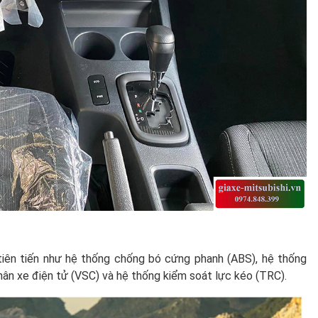
tiên tiến như hệ thống chống bó cứng phanh (ABS), hệ thống
hân xe điện tử (VSC) và hệ thống kiểm soát lực kéo (TRC).