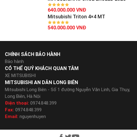
640.000.000 VNĐ
Mitsubishi Triton 4×4 MT
540.000.000 VNĐ
CHÍNH SÁCH BẢO HÀNH
Bảo hành
CÓ THỂ QUÝ KHÁCH QUAN TÂM
XE MITSUBISHI
MITSUBISHI AN DÂN LONG BIÊN
Mitsubishi Long Biên - Số 1 đường Nguyễn Văn Linh, Gia Thụy,
Long Biên, Hà Nội
Điện thoại:
0974.848.399
Fax:
0974.848.399
Email:
nguyenhuyen