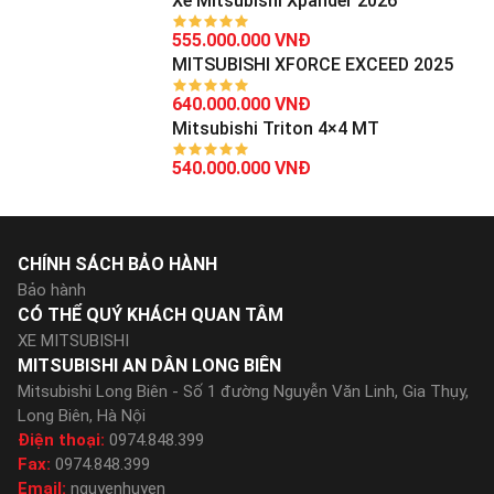
Xe Mitsubishi Xpander 2026
555.000.000 VNĐ
MITSUBISHI XFORCE EXCEED 2025
640.000.000 VNĐ
Mitsubishi Triton 4×4 MT
540.000.000 VNĐ
CHÍNH SÁCH BẢO HÀNH
Bảo hành
CÓ THỂ QUÝ KHÁCH QUAN TÂM
XE MITSUBISHI
MITSUBISHI AN DÂN LONG BIÊN
Mitsubishi Long Biên - Số 1 đường Nguyễn Văn Linh, Gia Thụy,
Long Biên, Hà Nội
Điện thoại:
0974.848.399
Fax:
0974.848.399
Email:
nguyenhuyen