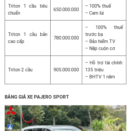
Triton 1 cầu tiêu
– 100% thuế
650.000.000
chuẩn
– Cam lùi
– 100% thuế
Triton 1 cầu bản
trước bạ
780.000.000
cao cấp
– Bảo hiểm TV
– Nặp cuộn cơ
– Hỗ trợ tài chính:
Triton 2 cầu
905.000.000
135 triệu
– BHTV 1 năm
BẢNG GIÁ XE PAJERO SPORT