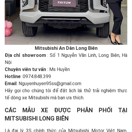
Mitsubishi An Dân Long Biên
Địa chỉ showroom
: Số 1 Nguyễn Văn Linh, Long Biên, Hà
Nội
Chuyên viên tư vấn
: Ms Huyền
Hotline
: 0974.848.399
Email
: Nguyenhuyen95ss@gmail.com
Hãy gọi cho chúng tôi để đặt lịch lái thử trải nghiệm thực
tế dòng xe Mitsubishi mà bạn ưa thích.
CÁC MẪU XE ĐƯỢC PHÂN PHỐI TẠI
MITSUBISHI LONG BIÊN
Là đại lý 3S chính thức của Mitsubishi Motor Việt Nam,