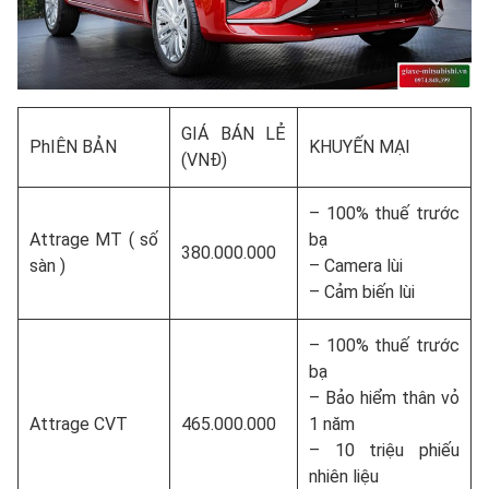
GIÁ BÁN LẺ
PhIÊN BẢN
KHUYẾN MẠI
(VNĐ)
– 100% thuế trước
Attrage MT ( số
bạ
380.000.000
sàn )
– Camera lùi
– Cảm biến lùi
– 100% thuế trước
bạ
– Bảo hiểm thân vỏ
Attrage CVT
465.000.000
1 năm
– 10 triệu phiếu
nhiên liệu