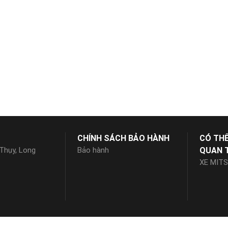
CHÍNH SÁCH BẢO HÀNH
CÓ TH
 Thụy, Long
Bảo hành
QUAN 
XE MITS