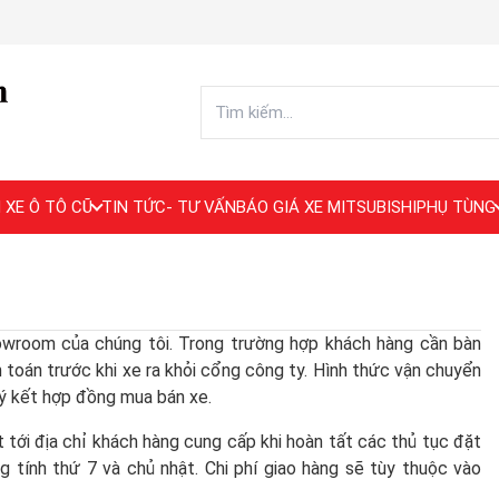
 XE Ô TÔ CŨ
TIN TỨC- TƯ VẤN
BÁO GIÁ XE MITSUBISHI
PHỤ TÙNG
howroom của chúng tôi. Trong trường hợp khách hàng cần bàn
nh toán trước khi xe ra khỏi cổng công ty. Hình thức vận chuyển
ký kết hợp đồng mua bán xe.
 tới địa chỉ khách hàng cung cấp khi hoàn tất các thủ tục đặt
g tính thứ 7 và chủ nhật. Chi phí giao hàng sẽ tùy thuộc vào
.