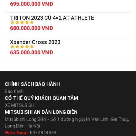
695.000.000 VNĐ
TRITON 2023 CŨ 4×2 AT ATHLETE
680.000.000 VNĐ
Xpander Cross 2023
635.000.000 VNĐ
CHÍNH SÁCH BẢO HÀNH
Bảo hành
CÓ THỂ QUÝ KHÁCH QUAN TÂM
XE MITSUBISHI
MITSUBISHI AN DÂN LONG BIÊN
Mitsubishi Long Biên - Số 1 đường Nguyễn Văn Linh, Gia Thụy,
Long Biên, Hà Nội
Điện thoại:
0974.848.399