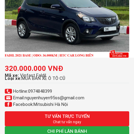
320.000.000 VNĐ
Mã xe:
Vinfast Faldil
Loại xe:
MUA BÁN XE Ô TÔ CŨ
Hotline:
0974848399
Email:
nguyenhuyen95ss@gmail.com
Facebook:
Mitsubishi Hà Nội
TƯ VẤN TRỰC TUYẾN
Chat tư vấn ngay
CHI PHÍ LĂN BÁNH