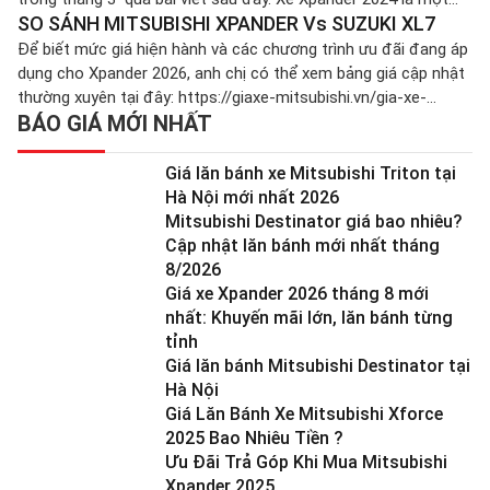
SO SÁNH MITSUBISHI XPANDER Vs SUZUKI XL7
mẫu xe bán chạy nhất của thương hiệu xe Mitsubishi tại Việt
Nam. Xe luôn là chủ để được […]
Để biết mức giá hiện hành và các chương trình ưu đãi đang áp
dụng cho Xpander 2026, anh chị có thể xem bảng giá cập nhật
thường xuyên tại đây: https://giaxe-mitsubishi.vn/gia-xe-
BÁO GIÁ MỚI NHẤT
xpander Kích thước tổng thể và không gian nội thất của
Xpander và XL7 Mitsubishi Xpander 2024 có kích thước tổng
thể lớn hơn […]
Giá lăn bánh xe Mitsubishi Triton tại
Hà Nội mới nhất 2026
Mitsubishi Destinator giá bao nhiêu?
Cập nhật lăn bánh mới nhất tháng
8/2026
Giá xe Xpander 2026 tháng 8 mới
nhất: Khuyến mãi lớn, lăn bánh từng
tỉnh
Giá lăn bánh Mitsubishi Destinator tại
Hà Nội
Giá Lăn Bánh Xe Mitsubishi Xforce
2025 Bao Nhiêu Tiền ?
Ưu Đãi Trả Góp Khi Mua Mitsubishi
Xpander 2025