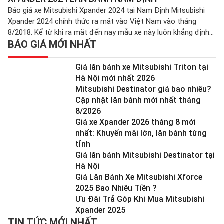
holtine: 0971.957.388 Ngày 12/09, Mitsubishi Motor […]
Báo giá xe Mitsubishi Xpander 2024 tại Nam Định Mitsubishi
Xpander 2024 chính thức ra mắt vào Việt Nam vào tháng
8/2018. Kể từ khi ra mắt đến nay mẫu xe này luôn khẳng định
BÁO GIÁ MỚI NHẤT
được vị thế trên thị trường khi liên tục đứng top mẫu xe bán
chạy hàng tháng. Là mẫu xe […]
Giá lăn bánh xe Mitsubishi Triton tại
Hà Nội mới nhất 2026
Mitsubishi Destinator giá bao nhiêu?
Cập nhật lăn bánh mới nhất tháng
8/2026
Giá xe Xpander 2026 tháng 8 mới
nhất: Khuyến mãi lớn, lăn bánh từng
tỉnh
Giá lăn bánh Mitsubishi Destinator tại
Hà Nội
Giá Lăn Bánh Xe Mitsubishi Xforce
2025 Bao Nhiêu Tiền ?
Ưu Đãi Trả Góp Khi Mua Mitsubishi
Xpander 2025
TIN TỨC MỚI NHẤT