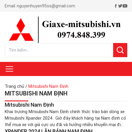
Email:
nguyenhuyen95ss@gmail.com
Trang chủ
/
Mitsubishi Nam Định
MITSUBISHI NAM ĐỊNH
Mitsubishi Nam Định
Khai trương Mitsubishi Nam Định chính thức trào bán dòng xe
Mitsubishi Xpander 2024 . Giờ đây khách hàng tại Nam định có
thể mua xe với giá cực ưu đãi và hưởng nhiều khuyến mại đi
XPANDER 2024 LĂN BÁNH NAM ĐỊNH
kèm của hãng. Khách hàng mua xe tại Nam Định liên hệ