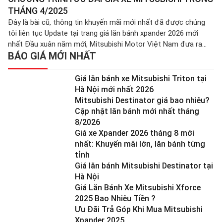
năng vượt trội mà nó […]
THÁNG 4/2025
Đây là bài cũ, thông tin khuyến mãi mới nhất đã được chúng
tôi liên tục Update tại trang giá lăn bánh xpander 2026 mới
nhất Đầu xuân năm mới, Mitsubishi Motor Việt Nam đưa ra
BÁO GIÁ MỚI NHẤT
chương trình khuyến mại hấp dẫn cho các dòng xe Mitsubishi
trong tháng 04/2025 này. Chương trình cụ thể […]
Giá lăn bánh xe Mitsubishi Triton tại
Hà Nội mới nhất 2026
Mitsubishi Destinator giá bao nhiêu?
Cập nhật lăn bánh mới nhất tháng
8/2026
Giá xe Xpander 2026 tháng 8 mới
nhất: Khuyến mãi lớn, lăn bánh từng
tỉnh
Giá lăn bánh Mitsubishi Destinator tại
Hà Nội
Giá Lăn Bánh Xe Mitsubishi Xforce
2025 Bao Nhiêu Tiền ?
Ưu Đãi Trả Góp Khi Mua Mitsubishi
Xpander 2025