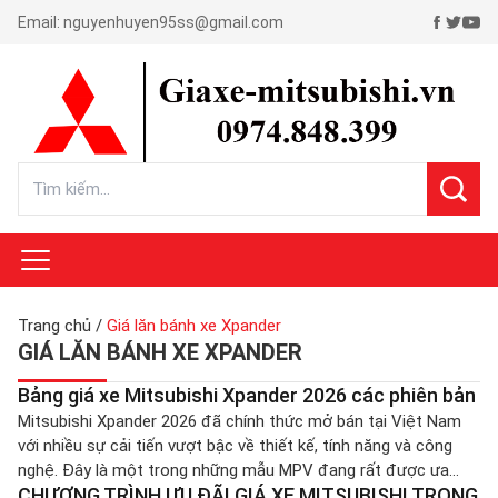
Email:
nguyenhuyen95ss@gmail.com
Trang chủ
/
Giá lăn bánh xe Xpander
GIÁ LĂN BÁNH XE XPANDER
Bảng giá xe Mitsubishi Xpander 2026 các phiên bản
Mitsubishi Xpander 2026 đã chính thức mở bán tại Việt Nam
với nhiều sự cải tiến vượt bậc về thiết kế, tính năng và công
nghệ. Đây là một trong những mẫu MPV đang rất được ưa
CHƯƠNG TRÌNH ƯU ĐÃI GIÁ XE MITSUBISHI TRONG
chuộng tại thị trường Việt Nam, nhờ vào giá trị tốt và tính