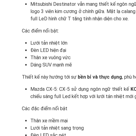
Mitsubishi Destinator vẫn mang thiết kế ngôn ngữ
logo 3 viên kim cương ở chính giữa. Mặt lạ calan
full LeD hình chữ T tăng tính nhận diện cho xe.
Các điểm nổi bật:
Lưới tản nhiệt lớn
Đèn LED hiện đại
Thân xe vuông vức
Dáng SUV mạnh mẽ
Thiết kế này hướng tới sự
bền bỉ và thực dụng
, phù 
Mazda CX-5: CX-5 sử dụng ngôn ngữ thiết kế
KO
chiếu sáng full Led kết hợp với lưới tán nhiệt mới 
Các đặc điểm nổi bật
Thân xe mềm mại
Lưới tản nhiệt sang trọng
Đèn LED sắc nét