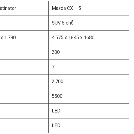
stinator
Mazda CX – 5
SUV 5 chỗ
 x 1.780
4.575 x 1845 x 1680
200
7
2.700
5500
LED
LED