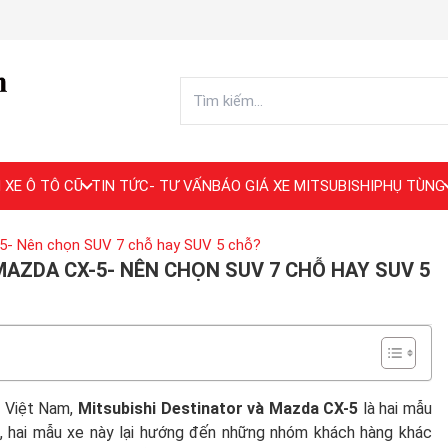
 XE Ô TÔ CŨ
TIN TỨC- TƯ VẤN
BÁO GIÁ XE MITSUBISHI
PHỤ TÙNG
-5- Nên chọn SUV 7 chỗ hay SUV 5 chỗ?
AZDA CX-5- NÊN CHỌN SUV 7 CHỖ HAY SUV 5
i Việt Nam,
Mitsubishi Destinator và Mazda CX-5
là hai mẫu
, hai mẫu xe này lại hướng đến những nhóm khách hàng khác