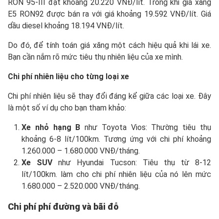
RON 95-III đạt khoảng 20.220 VNĐ/lít. Trong khi giá xăng
E5 RON92 được bán ra với giá khoảng 19.592 VNĐ/lít. Giá
dầu diesel khoảng 18.194 VNĐ/lít.
Do đó, để tính toán giá xăng một cách hiệu quả khi lái xe.
Bạn cần nắm rõ mức tiêu thụ nhiên liệu của xe mình.
Chi phí nhiên liệu cho từng loại xe
Chi phí nhiên liệu sẽ thay đổi đáng kể giữa các loại xe. Đây
là một số ví dụ cho bạn tham khảo:
Xe nhỏ hạng B
như Toyota Vios: Thường tiêu thụ
khoảng 6-8 lít/100km. Tương ứng với chi phí khoảng
1.260.000 – 1.680.000 VNĐ/tháng.
Xe SUV
như Hyundai Tucson: Tiêu thụ từ 8-12
lít/100km. làm cho chi phí nhiên liệu của nó lên mức
1.680.000 – 2.520.000 VNĐ/tháng.
Chi phí phí đường và bãi đỗ