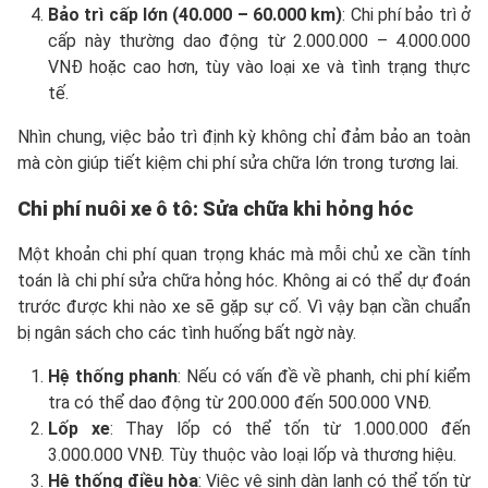
Bảo trì cấp lớn (40.000 – 60.000 km)
: Chi phí bảo trì ở
cấp này thường dao động từ 2.000.000 – 4.000.000
VNĐ hoặc cao hơn, tùy vào loại xe và tình trạng thực
tế.
Nhìn chung, việc bảo trì định kỳ không chỉ đảm bảo an toàn
mà còn giúp tiết kiệm chi phí sửa chữa lớn trong tương lai.
Chi phí nuôi xe ô tô: Sửa chữa khi hỏng hóc
Một khoản chi phí quan trọng khác mà mỗi chủ xe cần tính
toán là chi phí sửa chữa hỏng hóc. Không ai có thể dự đoán
trước được khi nào xe sẽ gặp sự cố. Vì vậy bạn cần chuẩn
bị ngân sách cho các tình huống bất ngờ này.
Hệ thống phanh
: Nếu có vấn đề về phanh, chi phí kiểm
tra có thể dao động từ 200.000 đến 500.000 VNĐ.
Lốp xe
: Thay lốp có thể tốn từ 1.000.000 đến
3.000.000 VNĐ. Tùy thuộc vào loại lốp và thương hiệu.
Hệ thống điều hòa
: Việc vệ sinh dàn lạnh có thể tốn từ