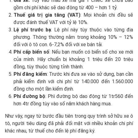
Giá xe:
Tùy vào mẫu xe mà giá 1 chiếc xe chưa bao
gồm chi phí khác sẽ dao động từ 400 – hơn 1 tỷ.
Thuế giá trị gia tăng (VAT)
: Mọi khoản chi đều sẽ
được đánh thuế VAT với tỷ lệ 10%.
Lệ phí trước bạ
: Lệ phí này tùy thuộc vào từng địa
phương. Thông thường nằm trong khoảng 10% – 12%
đối với ô tô con. 6-7,2% đối với xe bán tải.
Phí cấp biển số
: Nếu bạn muốn có biển số cho xe mới
của mình. Hãy chuẩn bị khoảng 1 triệu đến 20 triệu
đồng, tùy thuộc từng tỉnh thành.
Phí đăng kiểm
: Trước khi đưa xe vào sử dụng, bạn cần
phải kiểm định với chi phí từ 140.000 đến 1.560.000
đồng cho một lần kiểm định.
Phí đường bộ
: Phì đường bộ dao động từ 1tr560 đến
hơn 4tr đồng tùy vào số năm khách hàng mua.
Như vậy, ngay từ bước đầu tiên trong quy trình sở hữu xe ô
tô, người tiêu dùng đã phải đối mặt với nhiều khoản chi phí
khác nhau, từ thuế cho đến lệ phí đăng ký.