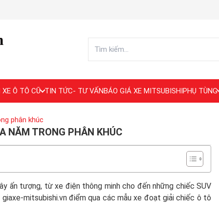
 XE Ô TÔ CŨ
TIN TỨC- TƯ VẤN
BÁO GIÁ XE MITSUBISHI
PHỤ TÙNG
ong phân khúc
CỦA NĂM TRONG PHÂN KHÚC
ây ấn tượng, từ xe điện thông minh cho đến những chiếc SUV
 giaxe-mitsubishi.vn điểm qua các mẫu xe đoạt giải chiếc ô tô