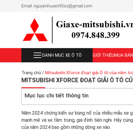
Email:
nguyenhuyen95ss@gmail.com
DANH MỤC XE Ô TÔ
GIỚI THIỆU
MUA BÁN
Trang chủ
/
Mitsubishi Xforce đoạt giải Ô tô của năm tr
MITSUBISHI XFORCE ĐOẠT GIẢI Ô TÔ 
Mục lục chi tiết thông tin
Năm 2024 chứng kiến sự bùng nổ của nhiều mẫu xe g
mạnh mẽ và xe tầm trung, gia đình tiện nghi. Hãy cùng
của năm 2024 bao gồm những dòng xe nào.