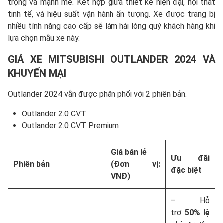
trọng và mạnh mẽ. Kết hợp giữa thiết kế hiện đại, nội thất
tinh tế, và hiệu suất vận hành ấn tượng. Xe được trang bị
nhiều tính năng cao cấp sẽ làm hài lòng quý khách hàng khi
lựa chọn mẫu xe này.
GIÁ XE
MITSUBISHI OUTLANDER
2024 VÀ
KHUYẾN MẠI
Outlander 2024 vẫn được phân phối với 2 phiên bản.
Outlander 2.0 CVT
Outlander 2.0 CVT Premium
Giá bán lẻ
Ưu đãi
Phiên bản
(Đơn vị:
đặc biệt
VNĐ)
– Hỗ
trợ
50% lệ