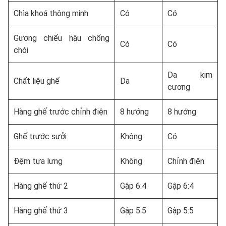
Chìa khoá thông minh
Có
Có
Gương chiếu hậu chống
Có
Có
chói
Da kim
Chất liệu ghế
Da
cương
Hàng ghế trước chỉnh điện
8 hướng
8 hướng
Ghế trước sưởi
Không
Có
Đệm tựa lưng
Không
Chỉnh điện
Hàng ghế thứ 2
Gập 6:4
Gập 6:4
Hàng ghế thứ 3
Gập 5:5
Gập 5:5