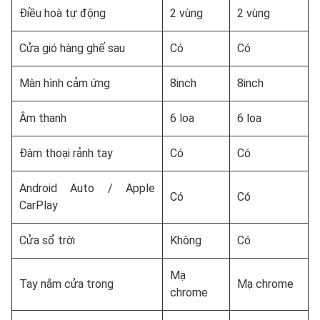
Điều hoà tự động
2 vùng
2 vùng
Cửa gió hàng ghế sau
Có
Có
Màn hình cảm ứng
8inch
8inch
Âm thanh
6 loa
6 loa
Đàm thoại rảnh tay
Có
Có
Android Auto / Apple
Có
Có
CarPlay
Cửa sổ trời
Không
Có
Mạ
Tay nắm cửa trong
Mạ chrome
chrome