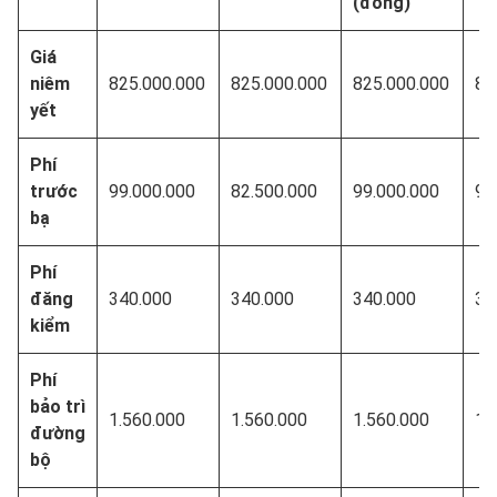
(đồng)
Giá
niêm
825.000.000
825.000.000
825.000.000
82
yết
Phí
trước
99.000.000
82.500.000
99.000.000
90
bạ
Phí
đăng
340.000
340.000
340.000
34
kiểm
Phí
bảo trì
1.560.000
1.560.000
1.560.000
1.
đường
bộ