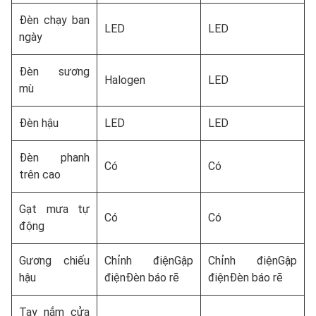
Đèn chạy ban
LED
LED
ngày
Đèn sương
Halogen
LED
mù
Đèn hậu
LED
LED
Đèn phanh
Có
Có
trên cao
Gạt mưa tự
Có
Có
động
Gương chiếu
Chỉnh điệnGập
Chỉnh điệnGập
hậu
điệnĐèn báo rẽ
điệnĐèn báo rẽ
Tay nắm cửa