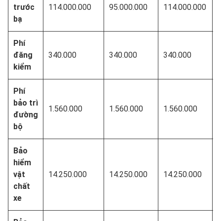
trước
114.000.000
95.000.000
114.000.000
bạ
Phí
đăng
340.000
340.000
340.000
kiểm
Phí
bảo trì
1.560.000
1.560.000
1.560.000
đường
bộ
Bảo
hiểm
vật
14.250.000
14.250.000
14.250.000
chất
xe