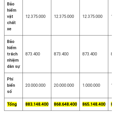
Bảo
hiểm
vật
12.375.000
12.375.000
12.375.000
12
chất
xe
Bảo
hiểm
trách
873.400
873.400
873.400
87
nhiệm
dân sự
Phí
biển
20.000.000
20.000.000
1.000.000
1.
số
Tổng
883.148.400
868.648.400
865.148.400
85