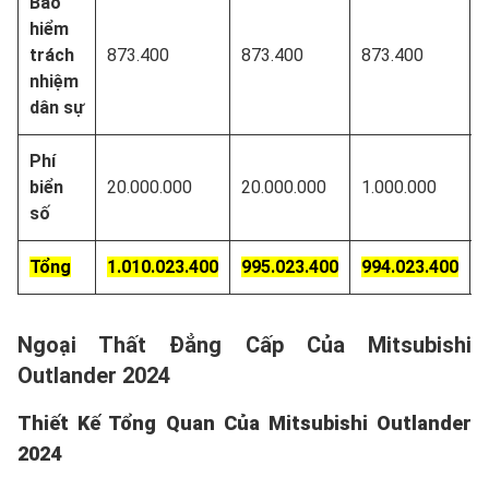
Bảo
hiểm
trách
873.400
873.400
873.400
nhiệm
dân sự
Phí
biển
20.000.000
20.000.000
1.000.000
số
Tổng
1.010.023.400
995.023.400
994.023.400
Ngoại Thất Đẳng Cấp Của Mitsubishi
Outlander 2024
Thiết Kế Tổng Quan Của Mitsubishi Outlander
2024