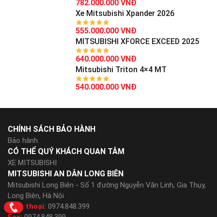
782.000.000 VNĐ
Xe Mitsubishi Xpander 2026
555.000.000 VNĐ
MITSUBISHI XFORCE EXCEED 2025
640.000.000 VNĐ
Mitsubishi Triton 4×4 MT
540.000.000 VNĐ
CHÍNH SÁCH BẢO HÀNH
Bảo hành
CÓ THỂ QUÝ KHÁCH QUAN TÂM
XE MITSUBISHI
MITSUBISHI AN DÂN LONG BIÊN
Mitsubishi Long Biên - Số 1 đường Nguyễn Văn Linh, Gia Thụy,
Long Biên, Hà Nội
Điện thoại:
0974.848.399