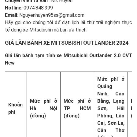
Chuyên viên tư vấn
: Ms Huyền
Hotline
: 0974.848.399
Email
: Nguyenhuyen95ss@gmail.com
Hãy gọi cho chúng tôi để đặt lịch lái thử trải nghiệm thực
tế dòng xe Mitsubishi mà bạn ưa thích.
GIÁ LĂN BÁNH XE MITSUBISHI OUTLANDER 2024
Giá lăn bánh tạm tính xe Mitsubishi Outlander 2.0 CVT
New
Mức phí ở
Quảng
Ninh, Cao
Mức phí ở
Mức phí ở
Bằng, Lạng
Mứ
Khoản
Hà Nội
TP HCM
Sơn, Hải
H
phí
(đồng)
(đồng)
Phòng, Lào
(đ
Cai, Sơn La,
Cần Thơ