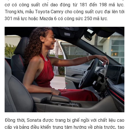
cơ có công suất chỉ dao động từ 181 đến 198 mã lực.
Trong khi, mẫu Toyota Camry cho công suất cực đại lên tới
301 mã lực hoặc Mazda 6 có công sức 250 mã lực.
Đồng thời, Sonata được trang bị ghế ngồi với chất liệu cao
cấp và bảng điều khiển trung tâm hướng về phía trước, tạo