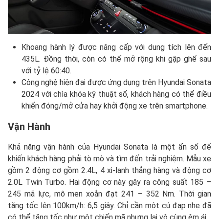
Khoang hành lý được nâng cấp với dung tích lên đến
435L. Đồng thời, còn có thể mở rộng khi gập ghế sau
với tỷ lệ 60:40.
Công nghệ hiện đại được ứng dụng trên Hyundai Sonata
2024 với chìa khóa kỹ thuật số, khách hàng có thể điều
khiển đóng/mở cửa hay khởi động xe trên smartphone.
Vận Hành
Khả năng vận hành của Hyundai Sonata là một ẩn số để
khiến khách hàng phải tò mò và tìm đến trải nghiệm. Mẫu xe
gồm 2 động cơ gồm 2.4L, 4 xi-lanh thẳng hàng và động cơ
2.0L Twin Turbo. Hai động cơ này gây ra công suất 185 –
245 mã lực, mô men xoắn đạt 241 – 352 Nm. Thời gian
tăng tốc lên 100km/h: 6,5 giây. Chỉ cần một cú đạp nhẹ đã
có thể tăng tốc như một chiến mã nhưng lại vô cùng êm ái.