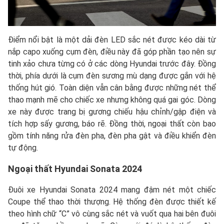
Điểm nổi bật là một dải đèn LED sắc nét được kéo dài từ
nắp capo xuống cụm đèn, điều này đã góp phần tạo nên sự
tinh xảo chưa từng có ở các dòng Hyundai trước đây. Đồng
thời, phía dưới là cụm đèn sương mù dạng được gắn với hệ
thống hút gió. Toàn diện vẫn cân bằng được những nét thể
thao mạnh mẽ cho chiếc xe nhưng không quá gai góc. Dòng
xe này được trang bị gương chiếu hậu chỉnh/gập điện và
tích hợp sấy gương, báo rẽ. Đồng thời, ngoại thất còn bao
gồm tính năng rửa đèn pha, đèn pha gật và điều khiển đèn
tự động.
Ngoại thất Hyundai Sonata 2024
Đuôi xe Hyundai Sonata 2024 mang đậm nét một chiếc
Coupe thể thao thời thượng. Hệ thống đèn được thiết kế
theo hình chữ “C” vô cùng sắc nét và vuốt qua hai bên đuôi