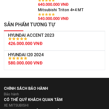
640.000.000 VNĐ
Mitsubishi Triton 4×4 MT
540.000.000 VNĐ
SẢN PHẨM TƯƠNG TỰ
HYUNDAI ACCENT 2023
426.000.000 VNĐ
HYUNDAI I20 2024
580.000.000 VNĐ
CHÍNH SÁCH BẢO HÀNH
Bảo hành
CÓ THỂ QUÝ KHÁCH QUAN TÂM
XE MITSUBISHI