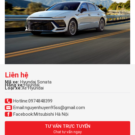
Liên hệ
Mã xe:
Hyundai Sonata
Hãng xe:
Hyundai
Loại xe:
Xe Hyundai
Hotline:
0974848399
Email:
nguyenhuyen95ss@gmail.com
Facebook:
Mitsubishi Hà Nội
TƯ VẤN TRỰC TUYẾN
Chat tư vấn ngay