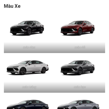
Màu Xe
màu đen
màu đỏ
màu trắng
màu bạc