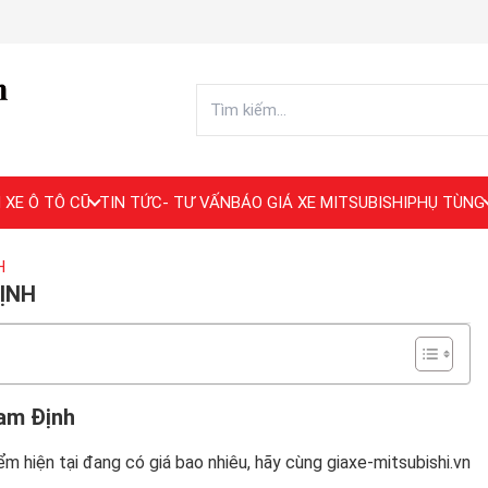
 XE Ô TÔ CŨ
TIN TỨC- TƯ VẤN
BÁO GIÁ XE MITSUBISHI
PHỤ TÙNG
H
ỊNH
am Định
m hiện tại đang có giá bao nhiêu, hãy cùng giaxe-mitsubishi.vn