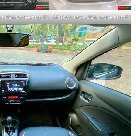
age_2024_cvt_mau_trang.JPG
Mitsubishi_attrage_2024_cvt_mau_trang.JPG