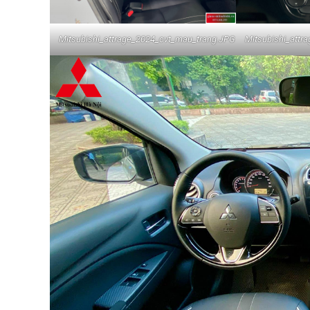
Mitsubishi_attrage_2024_cvt_mau_trang.JPG
Mitsubishi_attr