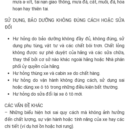
mưa a-xít, tai nạn giao thông, mưa đá, cát, muối, đá, hỏa
hoạn hay thiên tai.
SỬ DỤNG, BẢO DƯỠNG KHÔNG ĐÚNG CÁCH HOẶC SỬA
ĐỔI
Hư hỏng do bảo dưỡng không đầy đủ, không đúng, sử
dụng phụ tùng, vật tư và các chất bôi trơn. Chất lỏng
không được sự phê duyệt của hãng và các sửa chữa,
thay thế bởi cơ sở nào khác ngoài hãng hoặc Nhà phân
phối ủy quyền của hãng.
Hư hỏng thùng xe và cabin xe do chất hàng.
Hư hỏng do vận hành không đúng cách, sử dụng sai
hoặc dùng xe ô tô trong những điều kiện bất thường.
Hư hỏng do sửa đổi lại xe ô tô mới.
CÁC VẤN ĐỀ KHÁC
– Những biểu hiện hơi sai quy cách mà không ảnh hưởng
đến chất lượng, sự vận hành hoặc tính năng của xe hay các
chi tiết (ví dụ hơi ồn hoặc hơi rung).