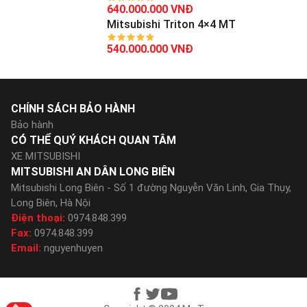
640.000.000 VNĐ
Mitsubishi Triton 4×4 MT
540.000.000 VNĐ
CHÍNH SÁCH BẢO HÀNH
Bảo hành
CÓ THỂ QUÝ KHÁCH QUAN TÂM
XE MITSUBISHI
MITSUBISHI AN DÂN LONG BIÊN
Mitsubishi Long Biên - Số 1 đường Nguyễn Văn Linh, Gia Thụy,
Long Biên, Hà Nội
Điện thoại:
0974.848.399
Fax:
0974.848.399
Email:
nguyenhuyen