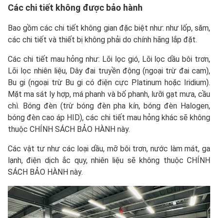
Các chi tiết không được bảo hành
Bao gồm các chi tiết không gian đặc biệt như: như lốp, săm,
các chi tiết và thiết bị không phải do chính hãng lắp đặt.
Các chi tiết mau hỏng như: Lõi lọc gió, Lõi lọc dầu bôi trơn,
Lõi lọc nhiên liệu, Dây đai truyền động (ngoại trừ đai cam),
Bu gi (ngoại trừ Bu gi có điện cực Platinum hoặc Iridium).
Mặt ma sát ly hợp, má phanh và bố phanh, lưỡi gạt mưa, cầu
chì. Bóng đèn (trừ bóng đèn pha kín, bóng đèn Halogen,
bóng đèn cao áp HID), các chi tiết mau hỏng khác sẽ không
thuộc CHÍNH SÁCH BẢO HÀNH này.
Các vật tư như các loại dầu, mỡ bôi trơn, nước làm mát, ga
lạnh, điện dịch ắc quy, nhiên liệu sẽ không thuộc CHÍNH
SÁCH BẢO HÀNH này.