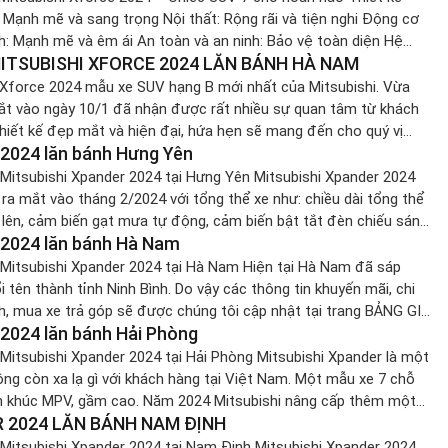
: Mạnh mẽ và sang trọng Nội thất: Rộng rãi và tiện nghi Động cơ
h: Mạnh mẽ và êm ái An toàn và an ninh: Bảo vệ toàn diện Hệ
MITSUBISHI XFORCE 2024 LĂN BÁNH HÀ NAM
oàn chủ động thông minh […]
 Xforce 2024 mẫu xe SUV hạng B mới nhất của Mitsubishi. Vừa
t vào ngày 10/1 đã nhận được rất nhiều sự quan tâm từ khách
thiết kế đẹp mắt và hiện đại, hứa hẹn sẽ mang đến cho quý vị
2024 lăn bánh Hưng Yên
 nghiệm thú vị. GIÁ XE MITSUBISHI XFORCE […]
 Mitsubishi Xpander 2024 tại Hưng Yên Mitsubishi Xpander 2024
 ra mắt vào tháng 2/2024 với tổng thể xe như: chiều dài tổng thể
lên, cảm biến gạt mưa tự động, cảm biến bật tắt đèn chiếu sáng
2024 lăn bánh Hà Nam
… Được mệnh danh là vua phân khúc, từ khi […]
 Mitsubishi Xpander 2024 tại Hà Nam Hiện tại Hà Nam đã sáp
i tên thành tỉnh Ninh Bình. Do vậy các thông tin khuyến mãi, chi
nh, mua xe trả góp sẽ được chúng tôi cập nhật tại trang BẢNG GIÁ
2024 lăn bánh Hải Phòng
R HÔM NAY Mitsubishi Xpander 2024 […]
 Mitsubishi Xpander 2024 tại Hải Phòng Mitsubishi Xpander là một
ng còn xa lạ gì với khách hàng tại Việt Nam. Một mẫu xe 7 chỗ
n khúc MPV, gầm cao. Năm 2024 Mitsubishi nâng cấp thêm một
 2024 LĂN BÁNH NAM ĐỊNH
ng của Xpander 2024 như: cảm biến bật/tắt đèn […]
 Mitsubishi Xpander 2024 tại Nam Định Mitsubishi Xpander 2024