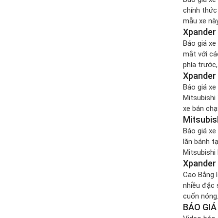
chính thức
mẫu xe này
Xpander 
mẫu xe bán
Báo giá xe
mắt với cá
phía trước
Xpander 
động cơ 1.
Báo giá xe
Mitsubishi
xe bán chạ
Mitsubis
Xpander lạ
Báo giá xe
lăn bánh t
Mitsubishi
Xpander 
biến trong
Cao Bằng l
nhiều đặc 
cuốn nóng…
BÁO GIÁ
người thân 