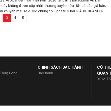
giá xe Xpander mới nhất năm 2026 tại đại lý Mitsubishi An Dân
ài này không được cập nhật thường xuyên nữa, tất cả các giá bán,
nh khuyến mãi sẽ được chúng tôi update ở bài GIÁ XE XPANDER
NHẤT THÁNG 3 TẠI ĐÂY Giảm giá lên […]
3
4
5
CHÍNH SÁCH BẢO HÀNH
CÓ TH
 Thụy, Long
Bảo hành
QUAN 
XE MITS