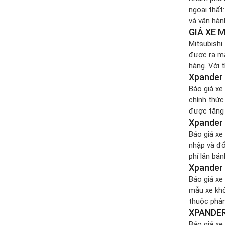
ngoại thất
và vận hàn
GIÁ XE 
thống an t
Mitsubishi
được ra mắ
hàng. Với 
Xpander 
nhiều trải
Báo giá xe
chính thức
được tăng 
Xpander 
phía trước
Báo giá xe
nhập và đổ
phí lăn bá
Xpander 
XE XPANDE
Báo giá xe
mẫu xe khô
thuộc phâ
XPANDER
số tính nă
Báo giá xe