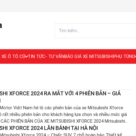
 XE Ô TÔ CŨ
TIN TỨC- TƯ VẤN
BÁO GIÁ XE MITSUBISHI
PHỤ TÙNG
SHI XFORCE 2024 RA MẮT VỚI 4 PHIÊN BẢN – GIÁ
N
 Motor Việt Nam hé lộ các phiên bản của xe Mitsubishi Xforce
ó rất nhiều phiên bản cho khách hàng lựa chọn và nhiều mức giá
. CÁC PHIÊN BẢN CỦA XE MITSUBISHI XFORCE 2024 Mitsubishi
SHI XFORCE 2024 LĂN BÁNH TẠI HÀ NỘI
4 chính thức ra mắt với 4 phiên bản, được tạm đặt tên như […]
itsubishi Xforce 2024 – Chiếc SUV 7 chỗ hoàn hảo Thiết kế