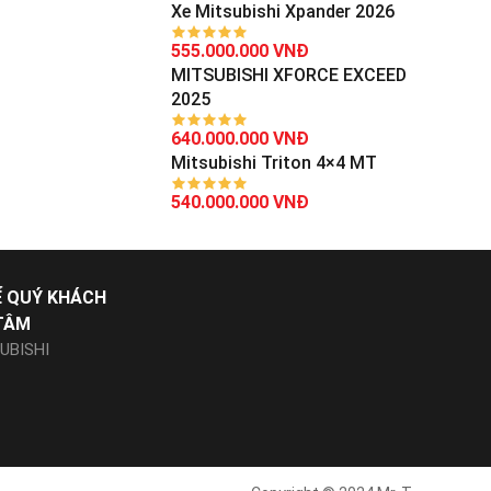
Xe Mitsubishi Xpander 2026
555.000.000 VNĐ
MITSUBISHI XFORCE EXCEED
2025
640.000.000 VNĐ
Mitsubishi Triton 4×4 MT
540.000.000 VNĐ
Ể QUÝ KHÁCH
TÂM
UBISHI