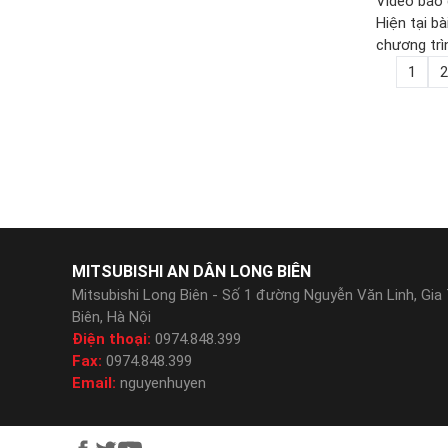
Video báo 
Hiện tại b
chương trì
2026 MỚI 
1
2
MITSUBISHI AN DÂN LONG BIÊN
Mitsubishi Long Biên - Số 1 đường Nguyễn Văn Linh, Gia
Biên, Hà Nội
Điện thoại:
0974.848.399
Fax:
0974.848.399
Email:
nguyenhuyen