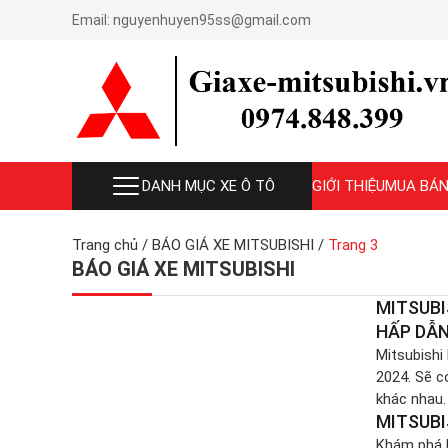
Email:
nguyenhuyen95ss@gmail.com
DANH MỤC XE Ô TÔ
GIỚI THIỆU
MUA BÁN
Trang chủ
/
BÁO GIÁ XE MITSUBISHI
/
Trang 3
BÁO GIÁ XE MITSUBISHI
MITSUBI
HẤP DẪ
Mitsubishi
2024. Sẽ c
khác nhau
MITSUBI
Xforce 202
Khám phá M