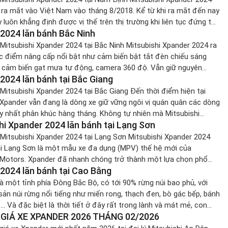
 ra mắt vào Việt Nam vào tháng 8/2018. Kể từ khi ra mắt đến nay
 luôn khẳng định được vị thế trên thị trường khi liên tục đứng top
2024 lăn bánh Bắc Ninh
 chạy hàng tháng. Là mẫu xe […]
 Mitsubishi Xpander 2024 tại Bắc Ninh Mitsubishi Xpander 2024 ra
c điểm nâng cấp nổi bật như cảm biến bật tắt đèn chiếu sáng
, cảm biến gạt mưa tự động, camera 360 độ. Vẫn giữ nguyên
2024 lăn bánh tại Bắc Giang
5L Mivec cho công suất 103 mã lực với 3 […]
 Mitsubishi Xpander 2024 tại Bắc Giang Đến thời điểm hiện tại
 Xpander vẫn đang là dòng xe giữ vững ngôi vị quán quân các dòng
y nhất phân khúc hàng tháng. Không tự nhiên mà Mitsubishi
hi Xpander 2024 lăn bánh tại Lạng Sơn
i được nhiều khách hàng tin tưởng và chọn lựa đến vậy, […]
 Mitsubishi Xpander 2024 tại Lạng Sơn Mitsubishi Xpander 2024
ại Lạng Sơn là một mẫu xe đa dụng (MPV) thế hệ mới của
 Motors. Xpander đã nhanh chóng trở thành một lựa chọn phổ
2024 lăn bánh tại Cao Bằng
 phân khúc MPV nhờ thiết kế đẹp mắt, không gian rộng rãi và […]
à một tỉnh phía Đông Bắc Bộ, có tới 90% rừng núi bao phủ, với
sản núi rừng nổi tiếng như miến rong, thạch đen, bò gác bếp, bánh
. Và đặc biệt là thời tiết ở đây rất trong lành và mát mẻ, con
 GIÁ XE XPANDER 2026 THÁNG 02/2026
thiện. Báo giá […]