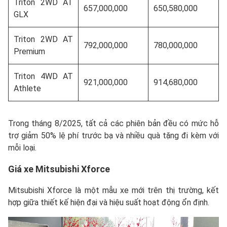
Triton 2WD AT
657,000,000
650,580,000
GLX
Triton 2WD AT
792,000,000
780,000,000
Premium
Triton 4WD AT
921,000,000
914,680,000
Athlete
Trong tháng 8/2025, tất cả các phiên bản đều có mức hỗ
trợ giảm 50% lệ phí trước bạ và nhiều quà tặng đi kèm với
mỗi loại.
Giá xe
Mitsubishi Xforce
Mitsubishi Xforce là một mẫu xe mới trên thị trường, kết
hợp giữa thiết kế hiện đại và hiệu suất hoạt động ổn định.