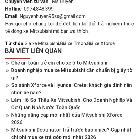
Chuyên viên tư vấn
: Ms Huyền
Hotline
: 0974.848.399
Email
: Nguyenhuyen95ss@gmail.com
Hãy gọi cho chúng tôi để đặt lịch lái thử trải nghiệm thực
tế dòng xe Mitsubishi mà bạn ưa thích.
Từ khóa:
Giá xe Mitsubishi
Giá xe Triton
Giá xe Xforce
BÀI VIẾT LIÊN QUAN
Ghế an toàn trẻ em cho xe ô tô Mitsubishi
Doanh nghiệp mua xe Mitsubishi cần chuẩn bị giấy tờ
gì?
So sánh Xforce và Hyundai Creta: khách gia đình nên
chọn xe nào?
Làm Hồ Sơ Thầu Xe Mitsubishi Cho Doanh Nghiệp Và
Cơ Quan Nhà Nước Toàn Quốc
Những nâng cấp mới nhất của Mitsubishi Xforce
2026
Mitsubishi Destinator trả trước bao nhiêu? Cập nhật
chi phí mua xe trả góp mới nhất 2026