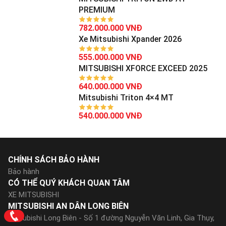
PREMIUM
782.000.000 VNĐ
Xe Mitsubishi Xpander 2026
555.000.000 VNĐ
MITSUBISHI XFORCE EXCEED 2025
640.000.000 VNĐ
Mitsubishi Triton 4×4 MT
540.000.000 VNĐ
CHÍNH SÁCH BẢO HÀNH
Bảo hành
CÓ THỂ QUÝ KHÁCH QUAN TÂM
XE MITSUBISHI
MITSUBISHI AN DÂN LONG BIÊN
Mitsubishi Long Biên - Số 1 đường Nguyễn Văn Linh, Gia Thụy,