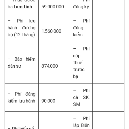
bạ
tạm tính
59.900.000
đăng ký
– Phí lưu
– Phí
hành đường
đăng
1.560.000
bộ (12 tháng)
kiểm
– Phí
nộp
– Bảo hiểm
thuế
dân sự
874.000
trước
bạ
– Phí
– Phí đăng
cà SK,
kiểm lưu hành
90.000
SM
– Phí
lắp Biển
– Phí biển số