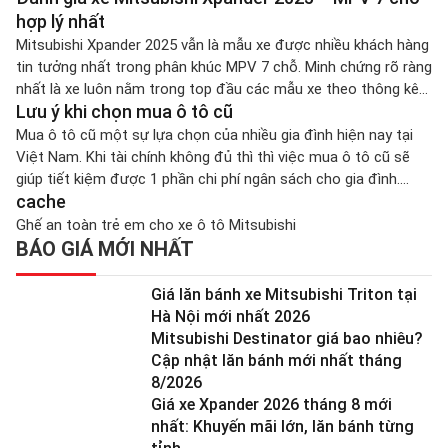
hợp lý nhất
Mitsubishi Xpander 2025 vẫn là mẫu xe được nhiều khách hàng
tin tưởng nhất trong phân khúc MPV 7 chỗ. Minh chứng rõ ràng
nhất là xe luôn nằm trong top đầu các mẫu xe theo thông kê
Lưu ý khi chọn mua ô tô cũ
từng tháng. Vào Việt Nam từ năm 2018, đến nay Mitsubishi
Xpander vẫn đang thay đổi không […]
Mua ô tô cũ một sự lựa chọn của nhiều gia đình hiện nay tại
Việt Nam. Khi tài chính không đủ thì thì việc mua ô tô cũ sẽ
giúp tiết kiệm được 1 phần chi phí ngân sách cho gia đình.
cache
Nhưng việc lựa chọn mua ô tô cũ không rõ nguồn gốc […]
Ghế an toàn trẻ em cho xe ô tô Mitsubishi
BÁO GIÁ MỚI NHẤT
Giá lăn bánh xe Mitsubishi Triton tại
Hà Nội mới nhất 2026
Mitsubishi Destinator giá bao nhiêu?
Cập nhật lăn bánh mới nhất tháng
8/2026
Giá xe Xpander 2026 tháng 8 mới
nhất: Khuyến mãi lớn, lăn bánh từng