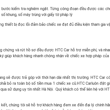
ác bước kiểm tra nghiêm ngặt. Từng công đoạn đều được các chuy
 số khung, số máy trùng với giấy tờ pháp lý
g thiết bị đọc lỗi đảm bảo chiếc xe đạt đủ điều kiện tham gia 
 chứng và rút hồ sơ đều được HTC Car hỗ trợ miễn phí, và nhan
g ký giúp khách hàng nhanh chóng nhận về chiếc xe hợp pháp củ
ng sẽ được trả góp với thời hạn dài nhất thị trường. HTC Car cò
ải bỏ ra toàn bộ số tiền mua 1 chiếc xe cũ.HTC Carluôn đặt giá
 qua sử dụng uy tín nhất Hà Nội. Quý khách có thể liên hệ với H
kết, chúng tôi sẽ hỗ trợ khách hàng đem xe đến đại lý chính h