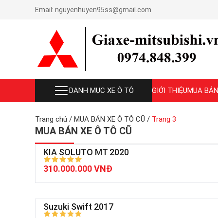
Email:
nguyenhuyen95ss@gmail.com
DANH MỤC XE Ô TÔ
GIỚI THIỆU
MUA BÁN
Trang chủ
/
MUA BÁN XE Ô TÔ CŨ
/
Trang 3
MUA BÁN XE Ô TÔ CŨ
KIA SOLUTO MT 2020
310.000.000 VNĐ
Suzuki Swift 2017