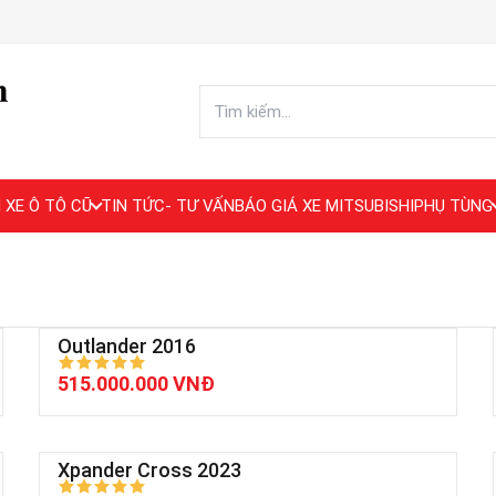
 XE Ô TÔ CŨ
TIN TỨC- TƯ VẤN
BÁO GIÁ XE MITSUBISHI
PHỤ TÙNG
Outlander 2016
515.000.000 VNĐ
Xpander Cross 2023