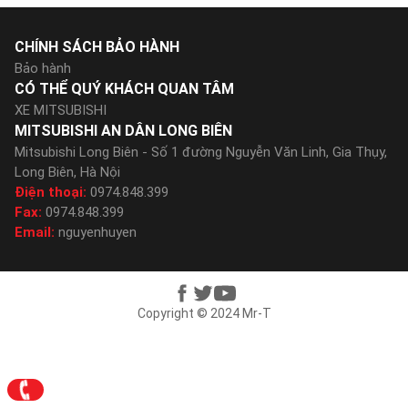
CHÍNH SÁCH BẢO HÀNH
Bảo hành
CÓ THỂ QUÝ KHÁCH QUAN TÂM
XE MITSUBISHI
MITSUBISHI AN DÂN LONG BIÊN
Mitsubishi Long Biên - Số 1 đường Nguyễn Văn Linh, Gia Thụy,
Long Biên, Hà Nội
Điện thoại:
0974.848.399
Fax:
0974.848.399
Email:
nguyenhuyen
Copyright © 2024 Mr-T