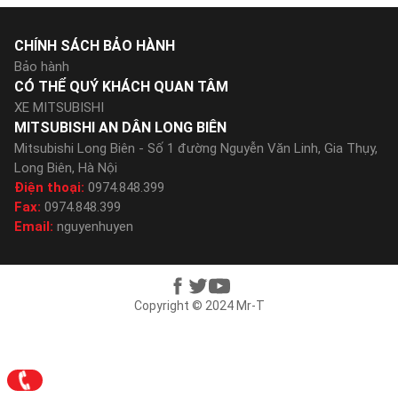
CHÍNH SÁCH BẢO HÀNH
Bảo hành
CÓ THỂ QUÝ KHÁCH QUAN TÂM
XE MITSUBISHI
MITSUBISHI AN DÂN LONG BIÊN
Mitsubishi Long Biên - Số 1 đường Nguyễn Văn Linh, Gia Thụy,
Long Biên, Hà Nội
Điện thoại:
0974.848.399
Fax:
0974.848.399
Email:
nguyenhuyen
Copyright © 2024 Mr-T