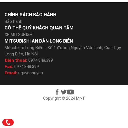
CHÍNH SÁCH BẢO HÀNH
Bảo hành
CÓ THỂ QUÝ KHÁCH QUAN TÂM
XE MITSUBISHI
MITSUBISHI AN DÂN LONG BIÊN
Mitsubishi Long Biên - Số 1 đường Nguyễn Văn Linh, Gia Thụy,
Long Biên, Hà Nội
Điện thoại:
0974.848.399
Fax:
0974.848.399
Email:
nguyenhuyen
Copyright © 2024 Mr-T