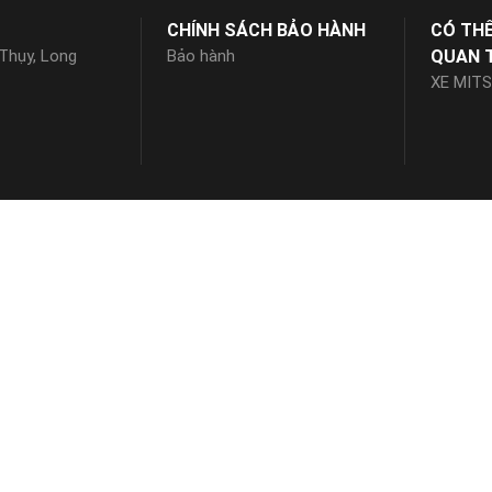
CHÍNH SÁCH BẢO HÀNH
CÓ TH
 Thụy, Long
Bảo hành
QUAN 
XE MITS