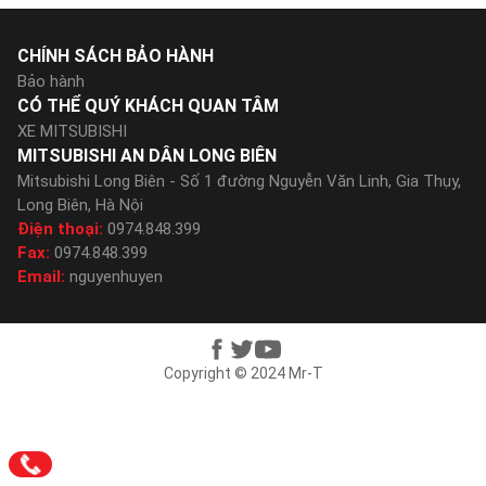
CHÍNH SÁCH BẢO HÀNH
Bảo hành
CÓ THỂ QUÝ KHÁCH QUAN TÂM
XE MITSUBISHI
MITSUBISHI AN DÂN LONG BIÊN
Mitsubishi Long Biên - Số 1 đường Nguyễn Văn Linh, Gia Thụy,
Long Biên, Hà Nội
Điện thoại:
0974.848.399
Fax:
0974.848.399
Email:
nguyenhuyen
Copyright © 2024 Mr-T