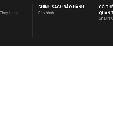
CHÍNH SÁCH BẢO HÀNH
CÓ TH
 Thụy, Long
Bảo hành
QUAN 
XE MITS