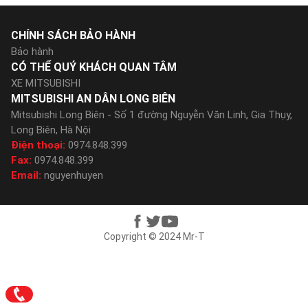
CHÍNH SÁCH BẢO HÀNH
Bảo hành
CÓ THỂ QUÝ KHÁCH QUAN TÂM
XE MITSUBISHI
MITSUBISHI AN DÂN LONG BIÊN
Mitsubishi Long Biên - Số 1 đường Nguyễn Văn Linh, Gia Thụy,
Long Biên, Hà Nội
Điện thoại:
0974.848.399
Fax:
0974.848.399
Email:
nguyenhuyen
Copyright © 2024 Mr-T