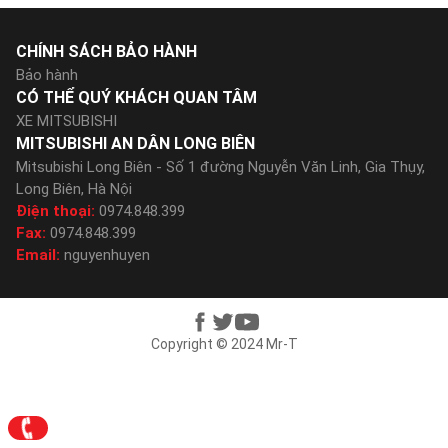
CHÍNH SÁCH BẢO HÀNH
Bảo hành
CÓ THỂ QUÝ KHÁCH QUAN TÂM
XE MITSUBISHI
MITSUBISHI AN DÂN LONG BIÊN
Mitsubishi Long Biên - Số 1 đường Nguyễn Văn Linh, Gia Thụy,
Long Biên, Hà Nội
Điện thoại:
0974.848.399
Fax:
0974.848.399
Email:
nguyenhuyen
Copyright © 2024 Mr-T