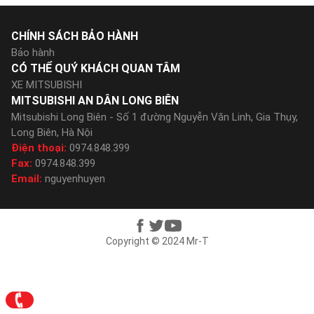
CHÍNH SÁCH BẢO HÀNH
Bảo hành
CÓ THỂ QUÝ KHÁCH QUAN TÂM
XE MITSUBISHI
MITSUBISHI AN DÂN LONG BIÊN
Mitsubishi Long Biên - Số 1 đường Nguyễn Văn Linh, Gia Thụy,
Long Biên, Hà Nội
Điện thoại:
0974.848.399
Fax:
0974.848.399
Email:
nguyenhuyen
Copyright © 2024 Mr-T