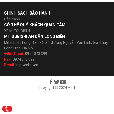
CHÍNH SÁCH BẢO HÀNH
Bảo hành
CÓ THỂ QUÝ KHÁCH QUAN TÂM
XE MITSUBISHI
MITSUBISHI AN DÂN LONG BIÊN
Mitsubishi Long Biên - Số 1 đường Nguyễn Văn Linh, Gia Thụy,
Long Biên, Hà Nội
Điện thoại:
0974.848.399
Fax:
0974.848.399
Email:
nguyenhuyen
Copyright © 2024 Mr-T