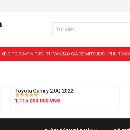
 XE Ô TÔ CŨ
TIN TỨC- TƯ VẤN
BÁO GIÁ XE MITSUBISHI
PHỤ TÙNG
Toyota Camry 2.0Q 2022
1.115.000.000 VNĐ