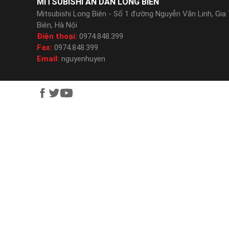
MITSUBISHI AN DÂN LONG BIÊN
Mitsubishi Long Biên - Số 1 đường Nguyễn Văn Linh, Gia
Biên, Hà Nội
Điện thoại:
0974.848.399
Fax:
0974.848.399
Email:
nguyenhuyen