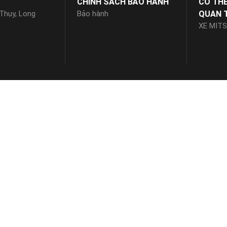
CHÍNH SÁCH BẢO HÀNH
CÓ TH
 Thụy, Long
Bảo hành
QUAN 
XE MITS