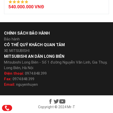
540.000.000 VNĐ
CHÍNH SÁCH BẢO HÀNH
Bảo hành
CÓ THỂ QUÝ KHÁCH QUAN TÂM
XE MITSUBISHI
MITSUBISHI AN DÂN LONG BIÊN
Mitsubishi Long Biên - Số 1 đường Nguyễn Văn Linh, Gia Thụy,
Long Biên, Hà Nội
Điện thoại:
0974.848.399
Fax:
0974.848.399
Email:
nguyenhuyen
Copyright © 2024 Mr-T